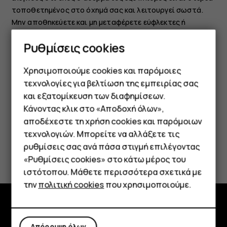
τοποθετημένος στο όχημά σας και λειτουργεί σωστά.
Μην αποθηκεύετε και μη μεταφέρετε εύφλεκτες ή
εκρηκτικές ύλες στον ίδιο χώρο με τη συσκευή, τα μέρη
Ρυθμίσεις cookies
της ή τα εξαρτήματά της. Μην τοποθετείτε τη συσκευή
σας ή εξαρτήματά της στον χώρο που καταλαμβάνει ο
Χρησιμοποιούμε cookies και παρόμοιες
αερόσακος όταν διογκώνεται.
τεχνολογίες για βελτίωση της εμπειρίας σας
και εξατομίκευση των διαφημίσεων.
Κάνοντας κλικ στο «Αποδοχή όλων»,
Smartphone
αποδέχεστε τη χρήση cookies και παρόμοιων
τεχνολογιών. Μπορείτε να αλλάξετε τις
Τηλέφωνα απλής χρήσης
ρυθμίσεις σας ανά πάσα στιγμή επιλέγοντας
Το βρήκατε χρήσιμο;
«Ρυθμίσεις cookies» στο κάτω μέρος του
Tablet
ιστότοπου. Μάθετε περισσότερα σχετικά με
Ναι
Όχι
την
πολιτική cookies
που χρησιμοποιούμε.
Εξερευνήστε
Απόρριψη όλων