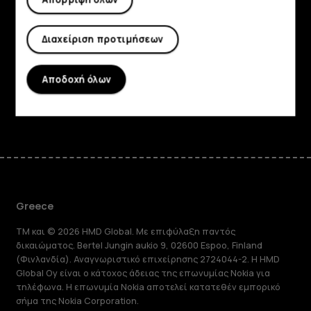
Πληροφορίες
Διαχείριση προτιμήσεων
Planet and people
Υποστήριξη
Αποδοχή όλων
Facebook
Instagram
Tiktok
Youtube
Linkedin
Discord
Greece
TM και © 2026 HMD Global. Με επιφύλαξη παντός
δικαιώματος. Bertel Jungin aukio 9, 02600 Espoo, Finland
(Φινλανδία). Αναγνωριστικό επιχείρησης 2724044-2. Η HMD
Global Oy είναι ο κάτοχος άδειας της επωνυμίας Nokia για
τηλέφωνα. Η επωνυμία Nokia αποτελεί κατατεθέν εμπορικό
σήμα της Nokia Corporation.