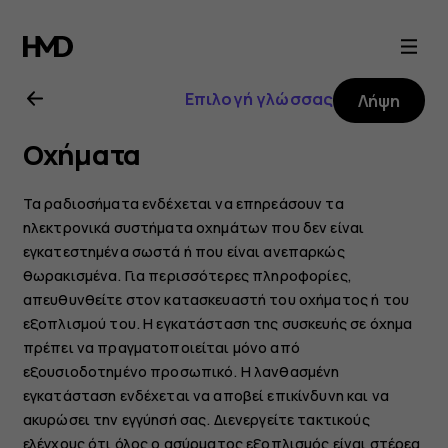
Οδηγίες
χρήσης
Επιλογή γλώσσας
Λήψη
Nokia
Οχήματα
6.2
Τα ραδιοσήματα ενδέχεται να επηρεάσουν τα
ηλεκτρονικά συστήματα οχημάτων που δεν είναι
εγκατεστημένα σωστά ή που είναι ανεπαρκώς
θωρακισμένα. Για περισσότερες πληροφορίες,
απευθυνθείτε στον κατασκευαστή του οχήματος ή του
εξοπλισμού του. Η εγκατάσταση της συσκευής σε όχημα
πρέπει να πραγματοποιείται μόνο από
εξουσιοδοτημένο προσωπικό. Η λανθασμένη
εγκατάσταση ενδέχεται να αποβεί επικίνδυνη και να
ακυρώσει την εγγύησή σας. Διενεργείτε τακτικούς
ελέγχους ότι όλος ο ασύρματος εξοπλισμός είναι στέρεα