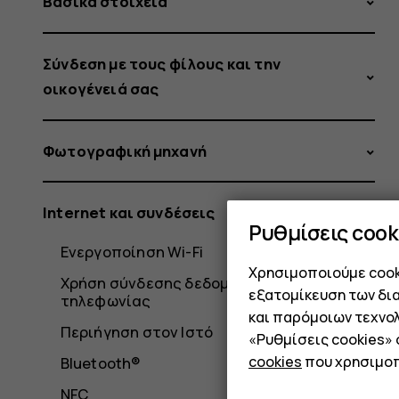
Βασικά στοιχεία
Σύνδεση με τους φίλους και την
οικογένειά σας
Φωτογραφική μηχανή
Internet και συνδέσεις
Ρυθμίσεις cook
Ενεργοποίηση Wi-Fi
Χρησιμοποιούμε cooki
Χρήση σύνδεσης δεδομένων κινητής
εξατομίκευση των δι
τηλεφωνίας
και παρόμοιων τεχνολ
Περιήγηση στον Ιστό
«Ρυθμίσεις cookies»
cookies
που χρησιμοπ
Bluetooth®
NFC