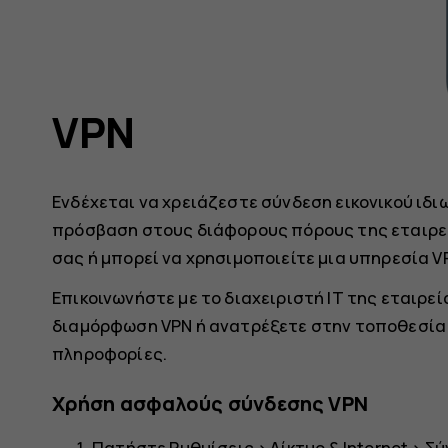
VPN
Ενδέχεται να χρειάζεστε σύνδεση εικονικού ιδιω
πρόσβαση στους διάφορους πόρους της εταιρείας
σας ή μπορεί να χρησιμοποιείτε μια υπηρεσία 
Επικοινωνήστε με το διαχειριστή IT της εταιρεί
διαμόρφωση VPN ή ανατρέξετε στην τοποθεσία 
πληροφορίες.
Χρήση ασφαλούς σύνδεσης VPN
Πατήστε
Ρυθμίσεις
>
Δίκτυο & Internet
>
Σύ