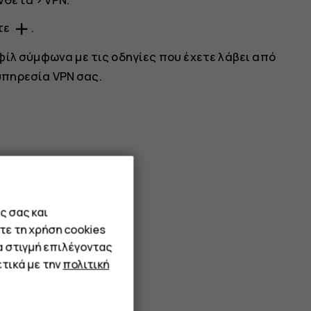
add
τε
.
ίλ σύμφωνα με τις οδηγίες που έχετε λάβει από
 υπηρεσία VPN σας.
ς σας και
τε τη χρήση cookies
α στιγμή επιλέγοντας
τικά με την
πολιτική