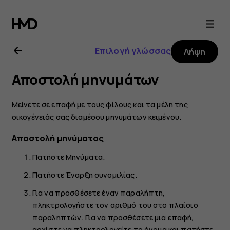
Οδηγίες
χρήσης
Επιλογή γλώσσας
Λήψη
Nokia
Αποστολή μηνυμάτων
6.2
Μείνετε σε επαφή με τους φίλους και τα μέλη της
οικογένειάς σας διαμέσου μηνυμάτων κειμένου.
Αποστολή μηνύματος
Πατήστε
Μηνύματα
.
Πατήστε
Έναρξη συνομιλίας
.
Για να προσθέσετε έναν παραλήπτη,
πληκτρολογήστε τον αριθμό του στο πλαίσιο
παραληπτών. Για να προσθέσετε μια επαφή,
αρχίστε να πληκτρολογείτε το όνομα και πατήστε