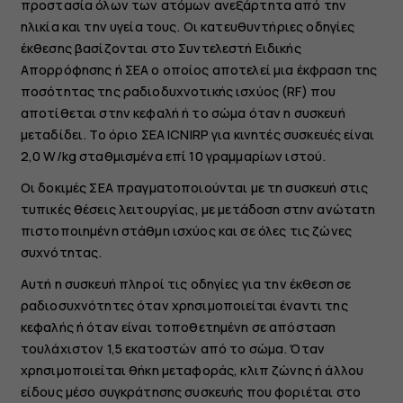
προστασία όλων των ατόμων ανεξάρτητα από την
ηλικία και την υγεία τους. Οι κατευθυντήριες οδηγίες
έκθεσης βασίζονται στο Συντελεστή Ειδικής
Απορρόφησης ή ΣΕΑ ο οποίος αποτελεί μια έκφραση της
ποσότητας της ραδιοδυχνοτικής ισχύος (RF) που
αποτίθεται στην κεφαλή ή το σώμα όταν η συσκευή
μεταδίδει. Το όριο ΣΕΑ ICNIRP για κινητές συσκευές είναι
2,0 W/kg σταθμισμένα επί 10 γραμμαρίων ιστού.
Οι δοκιμές ΣΕΑ πραγματοποιούνται με τη συσκευή στις
τυπικές θέσεις λειτουργίας, με μετάδοση στην ανώτατη
πιστοποιημένη στάθμη ισχύος και σε όλες τις ζώνες
συχνότητας.
Αυτή η συσκευή πληροί τις οδηγίες για την έκθεση σε
ραδιοσυχνότητες όταν χρησιμοποιείται έναντι της
κεφαλής ή όταν είναι τοποθετημένη σε απόσταση
τουλάχιστον 1,5 εκατοστών από το σώμα. Όταν
χρησιμοποιείται θήκη μεταφοράς, κλιπ ζώνης ή άλλου
είδους μέσο συγκράτησης συσκευής που φοριέται στο