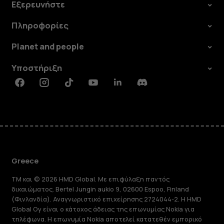
Εξερευνήστε
Πληροφορίες
Planet and people
Υποστήριξη
Facebook
Instagram
Tiktok
Youtube
Linkedin
Discord
Greece
TM και © 2026 HMD Global. Με επιφύλαξη παντός
δικαιώματος. Bertel Jungin aukio 9, 02600 Espoo, Finland
(Φινλανδία). Αναγνωριστικό επιχείρησης 2724044-2. Η HMD
Global Oy είναι ο κάτοχος άδειας της επωνυμίας Nokia για
τηλέφωνα. Η επωνυμία Nokia αποτελεί κατατεθέν εμπορικό