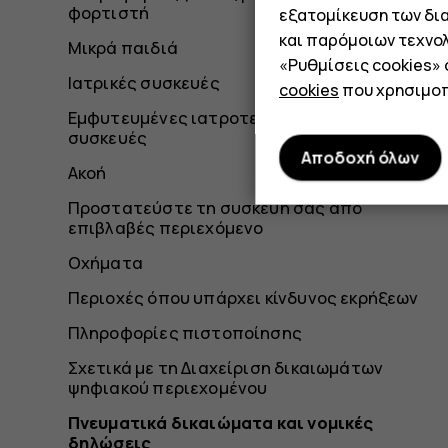
φορτιστή
εξατομίκευση των δι
και παρόμοιων τεχνολ
Μικρά παιδιά
«Ρυθμίσεις cookies»
Ιατρικές συσκευές
cookies
που χρησιμοπ
Εμφυτευμένες ιατροτεχνολογικές
συσκευές
Αποδοχή όλων
Ακοή
Προστατεύστε τη συσκευή σας από
επιβλαβές περιεχόμενο
Οχήματα
Περιοχές όπου υπάρχει κίνδυνος εκρήξεων
Πληροφορίες πιστοποίησης
Σχετικά με τη Διαχείριση δικαιωμάτων
ψηφιακού περιεχομένου
Πνευματικά δικαιώματα και νομικές
δηλώσεις