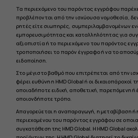
Τα περιεχόμενο του παρόντος εγγράφου παρέχε
προβλέπονται από την ισχύουσα νομοθεσία, δε
ρητές είτε σιωπηρές, συμπεριλαμβανομένων εν
εμπορευσιμότητας και καταλληλότητας για συγκ
αξιοπιστία ή το περιεχόμενο του παρόντος εγγρ
τροποποιήσει το παρόν έγγραφο ή να το αποσύ
ειδοποίηση.
Στο μέγιστο βαθμό που επιτρέπεται από την ισ
φέρει ευθύνη η HMD Global ή οι δικαιοπάροχοί 
οποιαδήποτε ειδική, αποθετική, παρεπόμενη ή 
οποιονδήποτε τρόπο.
Απαγορεύεται η αναπαραγωγή, η μεταβίβαση ή η
περιεχομένου του παρόντος εγγράφου σε οποι
συγκατάθεση της HMD Global. Η HMD Global ακο
προϊόντων της. Η HMD Global διατηρεί το δικαί