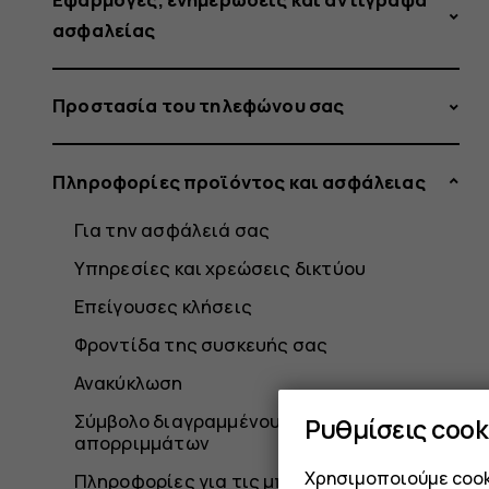
ασφαλείας
Προστασία του τηλεφώνου σας
Πληροφορίες προϊόντος και ασφάλειας
Για την ασφάλειά σας
Υπηρεσίες και χρεώσεις δικτύου
Επείγουσες κλήσεις
Φροντίδα της συσκευής σας
Ανακύκλωση
Σύμβολο διαγραμμένου τροχήλατου κάδου
Ρυθμίσεις cook
απορριμμάτων
Χρησιμοποιούμε cooki
Πληροφορίες για τις μπαταρίες και τον