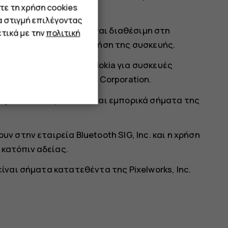
τε τη χρήση cookies
α στιγμή επιλέγοντας
ης HMD Global, που είναι διαθέσιμη στη
τικά με την
πολιτική
 για την εκ μέρους σας χρήση της συσκευής.
 άδειας της επωνυμίας Nokia για συσκευές
ήμα κατατεθέν της Nokia Corporation.
 σήματα και λογότυπα είναι εμπορικά σήματα της
υν στην εταιρεία Bluetooth SIG, Inc. και η χρήση
 κατόπιν αδείας.
είναι σήματα κατατεθέντα της Pixelworks, Inc.