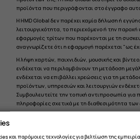
προϊόντα που περιγράφονται στο έγγραφο αυτό
Η HMD Global δεν παρέχει καμία δήλωση ή εγγύησ
λειτουργικότητα, το περιεχόμενο ή την παροχή
εφαρμογές τρίτων που παρέχονται με τη συσκευ
αναγνωρίζετε ότι η εφαρμογή παρέχεται "ως έχε
Η λήψη χαρτών, παιχνιδιών, μουσικής και βίντεο
ενδέχεται να περιλαμβάνουν τη μετάδοση μεγά
ενδέχεται να επιβάλλει χρεώσεις για τη μετάδ
προϊόντων, υπηρεσιών και λειτουργιών ενδέχετα
Συμβουλευτείτε την τοπική αντιπροσωπία για π
πληροφορίες σχετικά με τη διαθεσιμότητα των
Ορισμένες δυνατότητες, λειτουργίες και προδ
ies
από το δίκτυο και να υπόκεινται σε πρόσθετους
es και παρόμοιες τεχνολογίες για βελτίωση της εμπειρία
Όλες οι προδιαγραφές, οι δυνατότητες και άλ