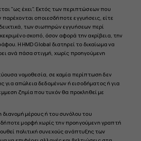
ται "ως έχει". Εκτός των περιπτώσεων που
ν παρέχονται οποιεσδήποτε εγγυήσεις, είτε
δεικτικά, των σιωπηρών εγγυήσεων περί
εκριμένο σκοπό, όσον αφορά την ακρίβεια, την
άφου. Η HMD Global διατηρεί το δικαίωμα να
ρει ανά πάσα στιγμή, χωρίς προηγούμενη
χύουσα νομοθεσία, σε καμία περίπτωση δεν
της για απώλεια δεδομένων ή εισοδήματος ή για
έμμεση ζημία που τυχόν θα προκληθεί με
 διανομή μέρους ή του συνόλου του
αδήποτε μορφή χωρίς την προηγούμενη γραπτή
λουθεί πολιτική συνεχούς ανάπτυξης των
ωμα να επιφέρει αλλαγές και βελτιώσεις στα