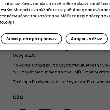
αφημίσεων. Κάνοντας κλικ στο «Αποδοχή όλων», αποδέχεσ
υπόκεινται σε αλλαγές χωρίς προειδοποίηση.
ογιών. Μπορείτε να αλλάξετε τις ρυθμίσεις σας ανά πάσ
Η Πολιτική προστασίας προσωπικών δεδομένων τ
 στο κάτω μέρος του ιστότοπου. Μάθετε περισσότερα σχε
διεύθυνση
http://www.hmd.com/privacy
, ισχύει
οιούμε.
Η HMD Global Oy είναι ο αποκλειστικός κάτοχος
τηλεφώνου και tablet. Η επωνυμία Nokia είναι σ
Διαχείριση προτιμήσεων
Απόρριψη όλων
Οι ονομασίες Android, Google και άλλα σχετικά
Google LLC.
Το λεκτικό σήμα και το λογότυπο Bluetooth ανήκο
των σημάτων αυτών από την HMD Global γίνεται
Το όνομα Pixelworks και το λογότυπο Pixelworks 
OZO