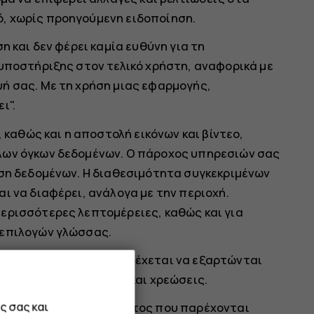
, χωρίς προηγούμενη ειδοποίηση.
η και δεν φέρει καμία ευθύνη για τη
 υποστήριξης στον τελικό χρήστη, αναφορικά με
ή σας. Με τη χρήση μιας εφαρμογής,
ι".
, καθώς και η αποστολή εικόνων και βίντεο,
λων όγκων δεδομένων. Ο πάροχος υπηρεσιών σας
οση δεδομένων. Η διαθεσιμότητα συγκεκριμένων
ι να διαφέρει, ανάλογα με την περιοχή.
ερισσότερες λεπτομέρειες, καθώς και για
 επιλογών γλώσσας.
ιαγραφές προϊόντος ενδέχεται να εξαρτώνται
 όρους, προϋποθέσεις και χρεώσεις.
ς σας και
λες πληροφορίες προϊόντος που παρέχονται