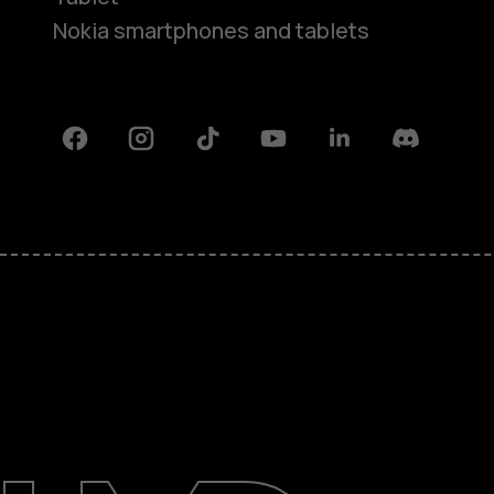
Nokia smartphones and tablets
Facebook
Instagram
Tiktok
Youtube
Linkedin
Discord
Πληροφορίες
Επισκευή, επαναχρησιμοποίηση,
ανακύκλωση