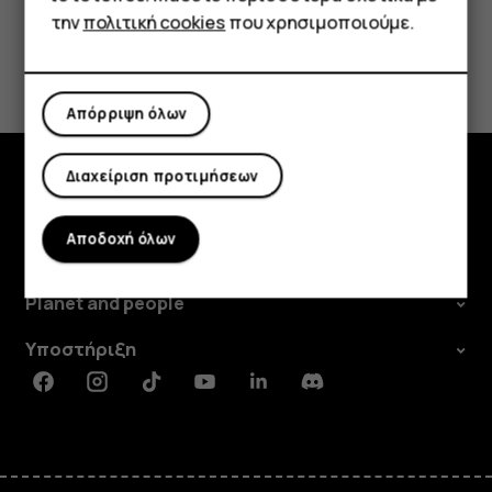
την
πολιτική cookies
που χρησιμοποιούμε.
Το βρήκατε χρήσιμο;
Ναι
Όχι
Απόρριψη όλων
Διαχείριση προτιμήσεων
Εξερευνήστε
Αποδοχή όλων
Πληροφορίες
Planet and people
Υποστήριξη
Facebook
Instagram
Tiktok
Youtube
Linkedin
Discord