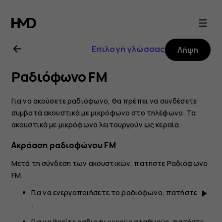
Οδηγίες
χρήσης
Επιλογή γλώσσας
Λήψη
Nokia
Ραδιόφωνο FM
6.2
Για να ακούσετε ραδιόφωνο, θα πρέπει να συνδέσετε
συμβατά ακουστικά με μικρόφωνο στο τηλέφωνο. Τα
ακουστικά με μικρόφωνο λειτουργούν ως κεραία.
Ακρόαση ραδιοφώνου FM
Μετά τη σύνδεση των ακουστικών, πατήστε
Ραδιόφωνο
FM
.
Για να ενεργοποιήσετε το ραδιόφωνο, πατήστε
play_arrow
.
Για να βρείτε ραδιοφωνικούς σταθμούς, πατήστε