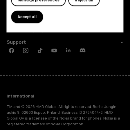
Manage preferences
Reject all
Explore
Accept all
About
Planet and people
Support
Facebook
Instagram
Tiktok
Youtube
Linkedin
Discord
International
TM and © 2026 HMD Global. All rights reserved. Bertel Jungin
aukio 9, 02600 Espoo, Finland. Business ID 2724044-2. HMD
Global Oy is a licensee of the Nokia brand for phones. Nokia is a
registered trademark of Nokia Corporation.