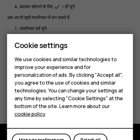
बदलाव सहेजने के लिए
>
हाँ
चुनें.
done
आप अपनी सूची व्यवस्थित भी कर सकते हैं.
व्यवस्थित करें
चुनें.
आप जिस आइटम को दूसरी जगह ले जाना चाहते हैं, स्क्रॉल करके उस तक
Smartphones
Cookie settings
जाएं और
ले जाएं
और स्थानांतरित करने का स्थान चुनें.
Feature phones
बदलाव सहेजने के लिए
>
हाँ
चुनें.
keyboard_backspace
We use cookies and similar technologies to
improve your experience and for
Phones for kids
personalization of ads. By clicking "Accept all",
Accessories
you agree to the use of cookies and similar
technologies. You can change your settings at
HMD Terra M
any time by selecting "Cookie Settings" at the
Did you find this helpful?
bottom of the site. Learn more about our
For business
cookie policy
.
Yes
No
Tablets