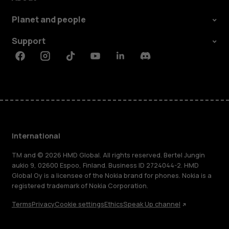
Planet and people
Support
Facebook
Instagram
Tiktok
Youtube
Linkedin
Discord
International
TM and © 2026 HMD Global. All rights reserved. Bertel Jungin
aukio 9, 02600 Espoo, Finland. Business ID 2724044-2. HMD
Global Oy is a licensee of the Nokia brand for phones. Nokia is a
registered trademark of Nokia Corporation.
Terms
Privacy
Cookie settings
Ethics
Speak Up channel
About