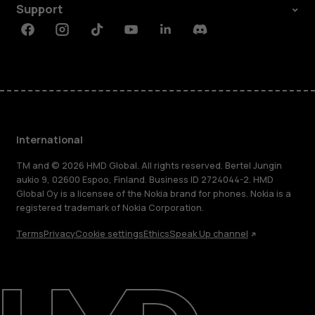
Support
Facebook
Instagram
Tiktok
Youtube
Linkedin
Discord
International
TM and © 2026 HMD Global. All rights reserved. Bertel Jungin
aukio 9, 02600 Espoo, Finland. Business ID 2724044-2. HMD
Global Oy is a licensee of the Nokia brand for phones. Nokia is a
registered trademark of Nokia Corporation.
Terms
Privacy
Cookie settings
Ethics
Speak Up channel
About
Blog
Repair, reuse, recycle
Sustainability