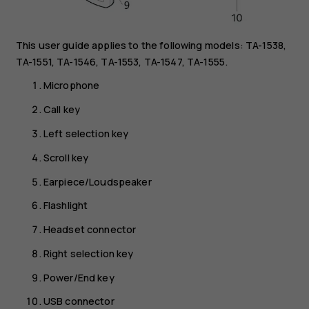
This user guide applies to the following models: TA-1538,
TA-1551, TA-1546, TA-1553, TA-1547, TA-1555.
Microphone
Call key
Left selection key
Scroll key
Earpiece/Loudspeaker
Flashlight
Headset connector
Right selection key
Power/End key
USB connector