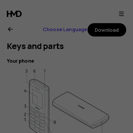
Nokia
106
Choose Language
Download
4G
Keys and parts
user
Your phone
guide