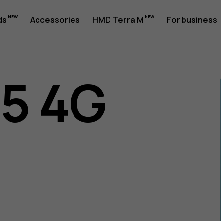
ds
Accessories
HMD Terra M
For business
05 4G