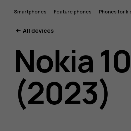
Nokia
Smartphones
Feature phones
Phones for ki
All devices
106
Nokia 1
4G
(2023)
user