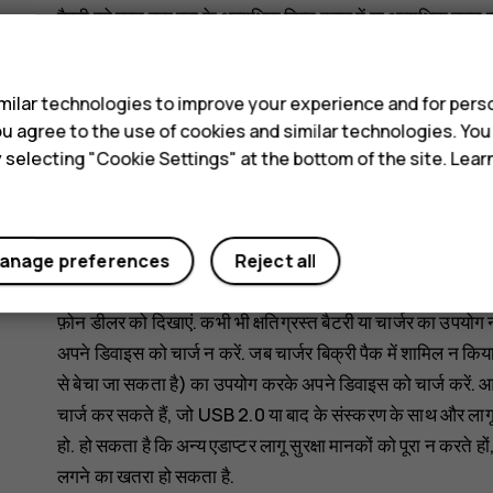
बैटरी को बहुत कम हवा के अत्यधिक निम्न दबाव में या अत्यधिक उच्च 
इससे ज्वलनशील तरल या गैस का विस्फोट या रिसाव हो सकता है.
s
बैटरी को किसी भी प्रकार से खोलने, काटने, मोड़ने, छेद करने या दूसर
ilar technologies to improve your experience and for perso
पदार्थ को त्वचा या आंखों के संपर्क में आने न दें. ऐसा होने पर, प्रभावि
 you agree to the use of cookies and similar technologies. Yo
न करें, न ही उसमें कोई बाह्य वस्तु घुसेड़ने की कोशिश करें, या फिर 
y selecting "Cookie Settings" at the bottom of the site. Lea
करें. क्षति होने पर बैटरी फट सकती है.
बैटरी या चार्जर का उपयोग निहित उद्देश्यों के लिए ही करें. सही से उप
उपयोग करने से आग लगने, विस्फोट होने या अन्य खतरे का जोखिम उत्प
anage preferences
Reject all
है. अगर आपको लगता है कि बैटरी या चार्जर क्षतिग्रस्त हो गया है, तो उ
फ़ोन डीलर को दिखाएं. कभी भी क्षतिग्रस्त बैटरी या चार्जर का उपयोग
अपने डिवाइस को चार्ज न करें. जब चार्जर बिक्री पैक में शामिल न
से बेचा जा सकता है) का उपयोग करके अपने डिवाइस को चार्ज करें. 
चार्ज कर सकते हैं, जो USB 2.0 या बाद के संस्करण के साथ और लागू देश
हो. हो सकता है कि अन्य एडाप्टर लागू सुरक्षा मानकों को पूरा न करते ह
लगने का खतरा हो सकता है.