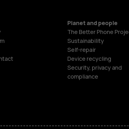
Planet and people
y
The Better Phone Proje
om
Sustainability
Self-repair
ntact
Device recycling
Smartphon
Security, privacy and
compliance
Feature ph
Phones for 