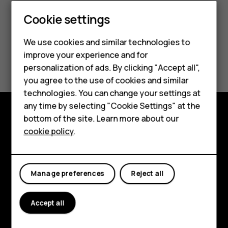
Smartphones
Cookie settings
Feature phones
We use cookies and similar technologies to
improve your experience and for
Did you find this helpful?
Phones for kids
personalization of ads. By clicking "Accept all",
Accessories
you agree to the use of cookies and similar
Yes
No
technologies. You can change your settings at
HMD Terra M
any time by selecting "Cookie Settings" at the
bottom of the site. Learn more about our
For business
Explore
cookie policy
.
Tablets
About
Planet and people
Manage preferences
Reject all
Support
Accept all
Facebook
Instagram
Tiktok
Youtube
Linkedin
Discord