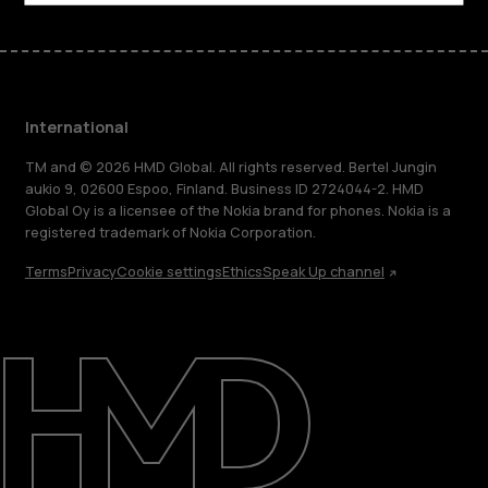
International
TM and © 2026 HMD Global. All rights reserved. Bertel Jungin
aukio 9, 02600 Espoo, Finland. Business ID 2724044-2. HMD
Global Oy is a licensee of the Nokia brand for phones. Nokia is a
registered trademark of Nokia Corporation.
Terms
Privacy
Cookie settings
Ethics
Speak Up channel
About
Blog
Repair, reuse, recycle
Sustainability
Support
International