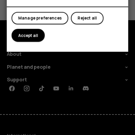
Tablets
Yes
No
Manage preferences
Reject all
Accept all
Explore
About
Planet and people
Support
Facebook
Instagram
Tiktok
Youtube
Linkedin
Discord