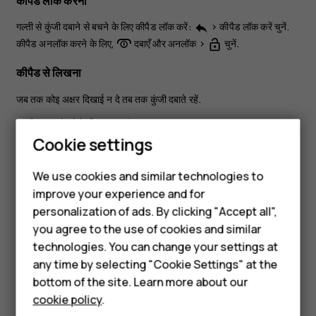
कीपैड लॉक करना
गल्ती से कुंजी दबाने से बचने के लिए कीपैड लॉक करें:
>
कीपैड लॉक करें
चुनें.
reply
कीपैड अनलॉक करने के लिए,
दबाएँ और
अनलॉक
>
चुनें.
lock_open
कीपैड से लिखना
जब तक कोइ अक्षर दिखाई न दे तब तक कुंजी दबाते रहें.
खाली जगह छोड़ने के लिए
0
दबाएं.
Smartphones
Cookie settings
विशेष वर्ण या विराम चिह्न टाइप करने के लिए
>
सम्मिलित करने के विकल्प
>
प्रतीक सम्मिलित करें
चुनें.
Feature phones
We use cookies and similar technologies to
अक्षरों के केस बदलने के लिए
#
दबाते रहें.
improve your experience and for
Phones for kids
personalization of ads. By clicking "Accept all",
कोई संख्या टाइप करने के लिए नंबर वाली कुंजी दबाए रखें.
Accessories
you agree to the use of cookies and similar
technologies. You can change your settings at
HMD Terra M
any time by selecting "Cookie Settings" at the
bottom of the site. Learn more about our
For business
cookie policy
.
Did you find this helpful?