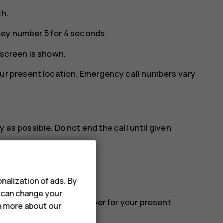
th.
key number 5 for 4 seconds.
 screen is shown.
our present location. Emergency call numbers vary
as possible. Do not end the call until given
nalization of ads. By
u can change your
e official emergency number for your present
rn more about our