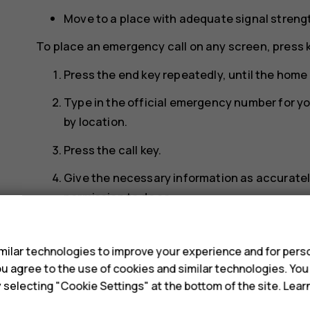
Move to a place with adequate signal streng
To place an emergency call on any screen, press 
Press the end key repeatedly, until the home
Type in the official emergency number for y
by location.
Press the call key.
Give the necessary information as accurately 
permission to do so.
s
You may also need to do the following:
ilar technologies to improve your experience and for perso
Put a SIM card in the phone.
 you agree to the use of cookies and similar technologies. Yo
If your phone asks for a PIN code, type in th
y selecting "Cookie Settings" at the bottom of the site. Lea
location, and press the call key.