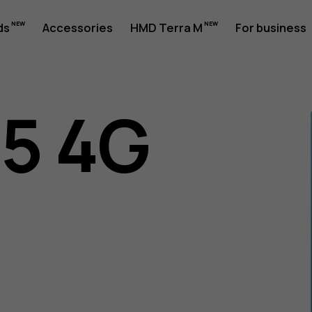
ds
Accessories
HMD Terra M
For business
05 4G