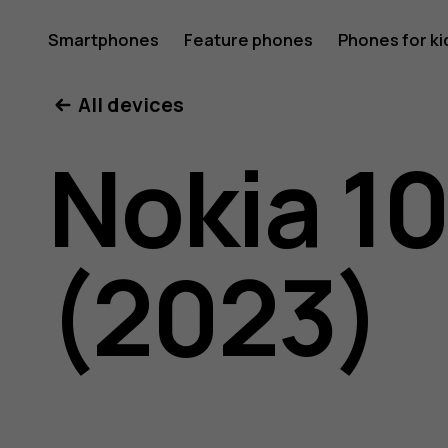
Nokia
Smartphones
Feature phones
Phones for ki
All devices
106
Nokia 1
4G
(2023)
user