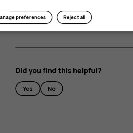
Switch off the call restrictions on your phone,
group.
anage preferences
Reject all
Did you find this helpful?
Yes
No