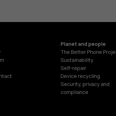
Planet and people
y
The Better Phone Proje
om
Sustainability
Self-repair
ntact
Device recycling
Smartphon
Security, privacy and
compliance
Feature ph