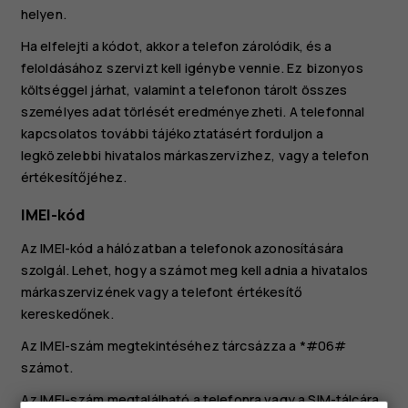
helyen.
Ha elfelejti a kódot, akkor a telefon zárolódik, és a
feloldásához szervizt kell igénybe vennie. Ez bizonyos
költséggel járhat, valamint a telefonon tárolt összes
személyes adat törlését eredményezheti. A telefonnal
kapcsolatos további tájékoztatásért forduljon a
legközelebbi hivatalos márkaszervizhez, vagy a telefon
értékesítőjéhez.
IMEI-kód
Az IMEI-kód a hálózatban a telefonok azonosítására
szolgál. Lehet, hogy a számot meg kell adnia a hivatalos
márkaszervizének vagy a telefont értékesítő
kereskedőnek.
Az IMEI-szám megtekintéséhez tárcsázza a
*#06#
számot.
Az IMEI-szám megtalálható a telefonra vagy a SIM-tálcára