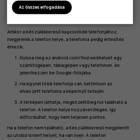
Az összes elfogadása
Helymeghatározás bekapcsolva
Készülékkereső be van kapcsolva
Amikor a Készülékkereső kapcsolódik telefonjához,
megjelenik a telefon helye, a telefonra pedig értesítés
érkezik.
Nyissa meg az android.com/find webhelyet egy
számítógépen, táblagépen vagy telefonon, és
jelentkezzen be Google-fiókjába.
Ha egynél több telefonja van, kattintson az
elveszett telefonra a képernyő tetején.
A térképen láthatja, megközelítőleg hol található a
telefon. A telefon helye hozzávetőleges, így
előfordulhat, hogy nem teljesen pontos.
Ha a telefon nem található, a Készülékkereső megjeleníti
az utolsó ismert helyét, ha van ilyen. A telefon