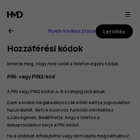
Nokia
2.1
Nyelv kiválasztása
Letöltés
felhasználói
Hozzáférési kódok
kézikönyv
Ismerje meg, hogy mire valók a telefon egyes kódjai.
PIN- vagy PIN2-kód
A PIN vagy PIN2 kódok 4–8 számjegyből állnak.
Ezek a kódok megakadályozzák a SIM-kártya jogosulatlan
használatát, illetve bizonyos funkciók eléréséhez
szükségesek. Beállíthatja, hogy a telefon a
bekapcsoláskor kérje a PIN-kódot.
Ha a kódokat elfelejtette vagy nem kapta meg kártyához,