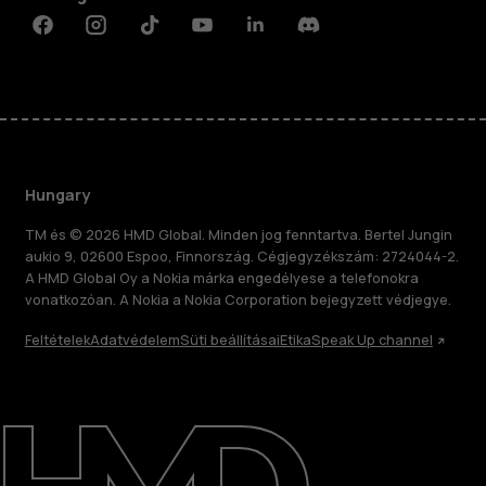
Facebook
Instagram
Tiktok
Youtube
Linkedin
Discord
Hungary
TM és © 2026 HMD Global. Minden jog fenntartva. Bertel Jungin
aukio 9, 02600 Espoo, Finnország. Cégjegyzékszám: 2724044-2.
A HMD Global Oy a Nokia márka engedélyese a telefonokra
vonatkozóan. A Nokia a Nokia Corporation bejegyzett védjegye.
Feltételek
Adatvédelem
Süti beállításai
Etika
Speak Up channel
Rólunk
Javítás, újrafelhasználás, újrahasznosítás