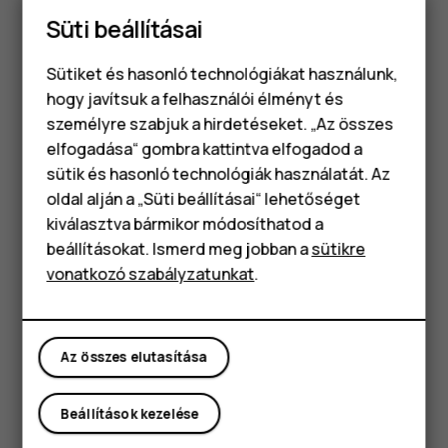
nyomtatva (a telefonmodelltől függően). Ha a telefonja
Süti beállításai
levehető hátlappal rendelkezik, akkor az IMEI-szám a
hátlap alatt található.
Sütiket és hasonló technológiákat használunk,
hogy javítsuk a felhasználói élményt és
Az IMEI a termék eredeti dobozán is látható.
személyre szabjuk a hirdetéseket. „Az összes
A telefon megkeresése és feloldása
elfogadása“ gombra kattintva elfogadod a
Okostelefonok
sütik és hasonló technológiák használatát. Az
Ha elveszíti telefonját, akkor megkeresheti, zárolhatja
Klasszikus telefonok
oldal alján a „Süti beállításai“ lehetőséget
vagy törölheti, ha bejelentkezett egy Google-fiókba. A
kiválasztva bármikor módosíthatod a
Készülékkereső alapértelmezés szerint be van kapcsolva
Tartozékok
beállításokat. Ismerd meg jobban a
sütikre
a Google-fiókkal társított telefonokon.
vonatkozó szabályzatunkat
.
Táblagépek
A Készülékkereső használatához az elveszett telefonra
igaznak kell lennie a következőknek:
Bekapcsolva
Az összes elutasítása
Bejelentkezett egy Google Fiókba
Csatlakozva mobil adatkapcsolathoz vagy Wi-Fi-hez
Beállítások kezelése
Látható a Google Playen