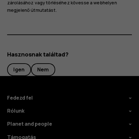
zárolásához vagy törléséhez kövesse a webhelyen
megjelenő útmutatást.
Hasznosnak találtad?
Igen
Nem
Fedezd fel
Rólunk
Planet and people
Támogatás