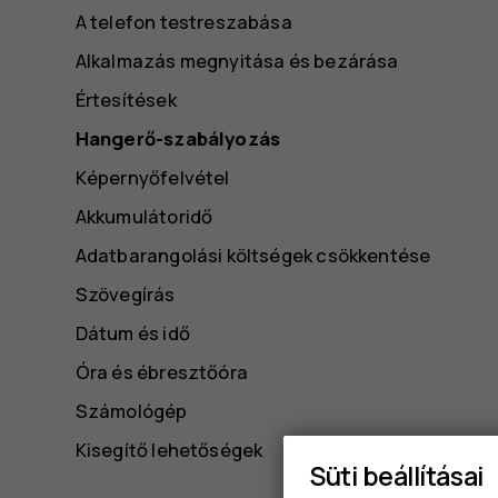
A telefon testreszabása
Alkalmazás megnyitása és bezárása
Értesítések
Hangerő-szabályozás
Képernyőfelvétel
Akkumulátoridő
Adatbarangolási költségek csökkentése
Szövegírás
Dátum és idő
Óra és ébresztőóra
Számológép
Kisegítő lehetőségek
Süti beállításai