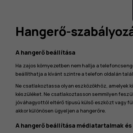
Hangerő-szabályoz
A hangerő beállítása
Ha zajos környezetben nem hallja a telefoncsengé
beállíthatja a kívánt szintre a telefon oldalán 
Ne csatlakoztassa olyan eszközökhöz, amelyek kim
készüléket. Ne csatlakoztasson semmilyen feszül
jóváhagyottól eltérő típusú külső eszközt vagy f
akkor különösen ügyeljen a hangerőre.
A hangerő beállítása médiatartalmak é