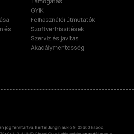
Támogatás
GYIK
tása
Felhasználói útmutatók
m és
Szoftverfrissítések
Szerviz és javítás
Akadálymentesség
nok
telefonok
 jog fenntartva. Bertel Jungin aukio 9, 02600 Espoo,
724044-2. A HMD Global Oy a Nokia márka engedélyese a