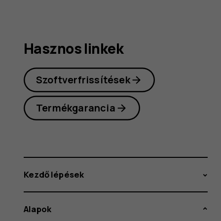
Hasznos linkek
Szoftverfrissítések
Termékgarancia
Kezdő lépések
Alapok