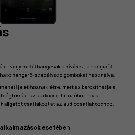
ás
st, vagy ha túl hangosak a hívások, a hangerőt
található hangerő-szabályozó gombokat használva.
eneti jelet hoznak létre, mert az károsíthatja a
tségforrást az audiocsatlakozóhoz. Ha a
ülhallgatót csatlakoztat az audiocsatlakozóhoz,
s alkalmazások esetében