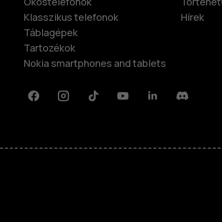
Okostelefonok
Történet
Klasszikus telefonok
Hírek
Táblagépek
Tartozékok
Nokia smartphones and tablets
Facebook
Instagram
Tiktok
Youtube
Linkedin
Discord
Rólunk