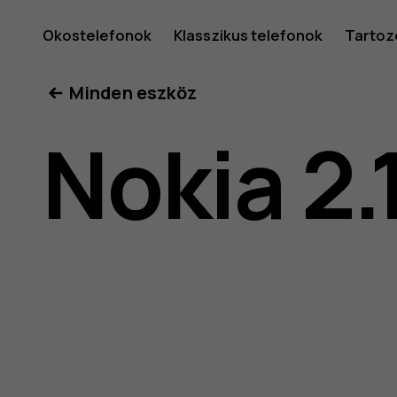
Nokia
Okostelefonok
Klasszikus telefonok
Tartoz
Minden eszköz
2.1
Nokia 2.
felhaszná
kéziköny