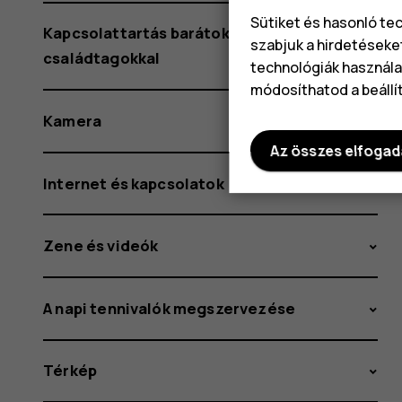
Sütiket és hasonló te
Kapcsolattartás barátokkal és
szabjuk a hirdetéseke
családtagokkal
technológiák használat
módosíthatod a beállí
Kamera
Az összes elfoga
Internet és kapcsolatok
Zene és videók
A napi tennivalók megszervezése
Térkép