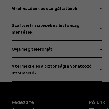
Alkalmazások és szolgáltatások
Szoftverfrissítések és biztonsági
mentések
Óvja meg telefonját
A termékre és a biztonságra vonatkozó
információk
Fedezd fel
Rólunk