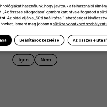
és kapcsolja be.
chnológiákat használunk, hogy javítsuk a felhasználói élmé
t. „Az összes elfogadása“ gombra kattintva elfogadod a süti
át. Az oldal alján a „Süti beállításai“ lehetőséget kiválaszt
tásokat. Ismerd meg jobban a
sütikre vonatkozó szabályzat
dása
Beállítások kezelése
Az összes elutas
Hasznosnak találtad?
Igen
Nem