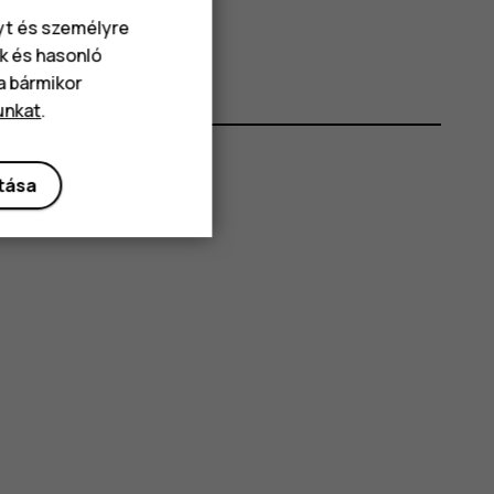
nyt és személyre
k és hasonló
va bármikor
unkat
.
ítása