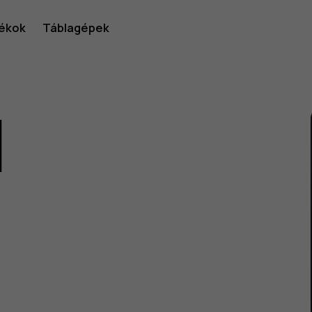
ékok
Táblagépek
1
lói
v