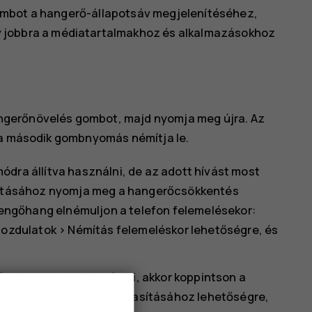
ombot a hangerő-állapotsáv megjelenítéséhez,
y jobbra a médiatartalmakhoz és alkalmazásokhoz
ngerőnövelés gombot, majd nyomja meg újra. Az
 a második gombnyomás némítja le.
ra állítva használni, de az adott hívást most
mításához nyomja meg a hangerőcsökkentés
sengőhang elnémuljon a telefon felemelésekor:
ozdulatok
>
Némítás felemeléskor
lehetőségre, és
val szeretne elutasítani, akkor koppintson a
ordítsa meg a hívás elutasításához
lehetőségre,