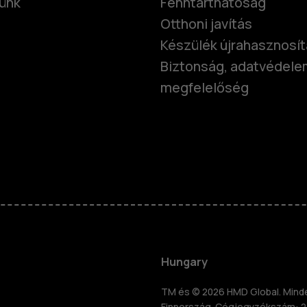
ünk
Fenntarthatóság
Otthoni javítás
Készülék újrahasznosí
Biztonság, adatvédele
megfelelőség
Okostelefo
Klasszikus 
Hungary
TM és © 2026 HMD Global. Minden
Finnország. Cégjegyzékszám: 2