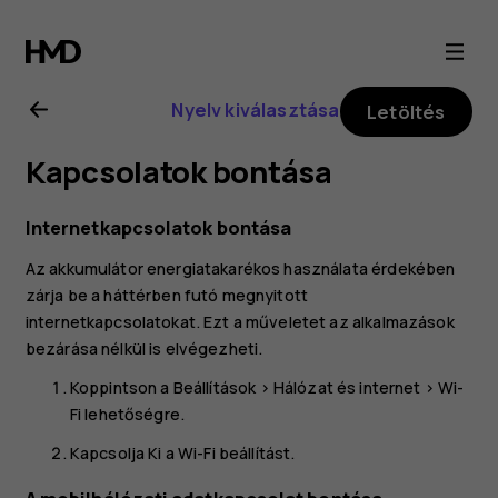
Nokia
2.1
Nyelv kiválasztása
Letöltés
felhasználói
Kapcsolatok bontása
kézikönyv
Internetkapcsolatok bontása
Az akkumulátor energiatakarékos használata érdekében
zárja be a háttérben futó megnyitott
internetkapcsolatokat. Ezt a műveletet az alkalmazások
bezárása nélkül is elvégezheti.
Koppintson a
Beállítások
>
Hálózat és internet
>
Wi-
Fi
lehetőségre.
Kapcsolja
Ki
a
Wi-Fi
beállítást.