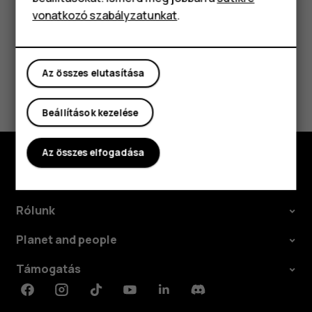
vonatkozó szabályzatunkat
.
Táblagépek
Az összes elutasítása
Hasznosnak találtad?
Beállítások kezelése
Igen
Nem
Az összes elfogadása
Fedezd fel
Rólunk
Planet and people
Támogatás
Facebook
Instagram
Tiktok
Youtube
Linkedin
Discord