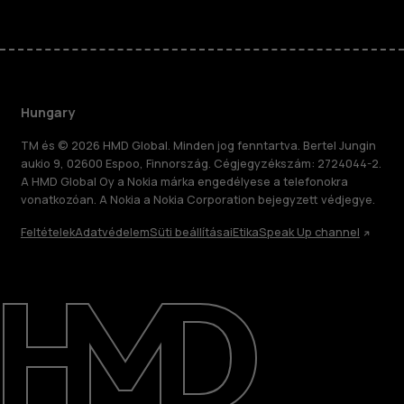
Hungary
TM és © 2026 HMD Global. Minden jog fenntartva. Bertel Jungin
aukio 9, 02600 Espoo, Finnország. Cégjegyzékszám: 2724044-2.
A HMD Global Oy a Nokia márka engedélyese a telefonokra
vonatkozóan. A Nokia a Nokia Corporation bejegyzett védjegye.
Feltételek
Adatvédelem
Süti beállításai
Etika
Speak Up channel
Rólunk
Javítás, újrafelhasználás, újrahasznosítás
Támogatás
Hungary