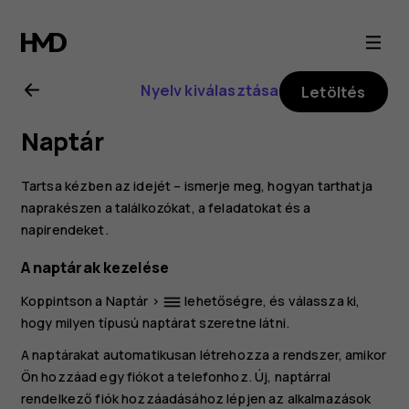
Nokia
2.1
Nyelv kiválasztása
Letöltés
felhasználói
Naptár
kézikönyv
Tartsa kézben az idejét – ismerje meg, hogyan tarthatja
naprakészen a találkozókat, a feladatokat és a
napirendeket.
A naptárak kezelése
Koppintson a
Naptár
>
lehetőségre, és válassza ki,
dehaze
hogy milyen típusú naptárat szeretne látni.
A naptárakat automatikusan létrehozza a rendszer, amikor
Ön hozzáad egy fiókot a telefonhoz. Új, naptárral
rendelkező fiók hozzáadásához lépjen az alkalmazások