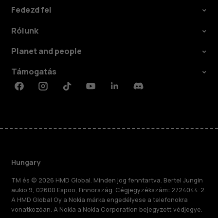
Fedezd fel
Rólunk
Planet and people
Támogatás
Facebook
Instagram
Tiktok
Youtube
Linkedin
Discord
Hungary
TM és © 2026 HMD Global. Minden jog fenntartva. Bertel Jungin
aukio 9, 02600 Espoo, Finnország. Cégjegyzékszám: 2724044-2.
A HMD Global Oy a Nokia márka engedélyese a telefonokra
vonatkozóan. A Nokia a Nokia Corporation bejegyzett védjegye.