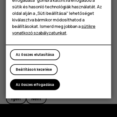
elfogadása“ gombra kattintva elfogadod a
Okostelefonok
Tipp:
Egy esemény szerkesztéséhez koppintson a
sütik és hasonló technológiák használatát. Az
kívánt eseményre, majd a
lehetőségre, és
mode_edit
Klasszikus telefonok
oldal alján a „Süti beállításai“ lehetőséget
szerkessze a kívánt adatokat.
kiválasztva bármikor módosíthatod a
Tartozékok
beállításokat. Ismerd meg jobban a
sütikre
Találkozó törlése
vonatkozó szabályzatunkat
.
Táblagépek
Koppintson az eseményre.
Koppintson a
>
Törlés
elemre.
more_vert
Az összes elutasítása
Beállítások kezelése
Az összes elfogadása
Hasznosnak találtad?
Igen
Nem