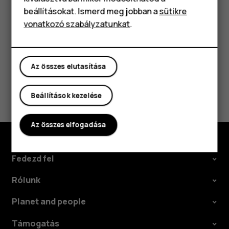
Tartozékok
semmilyen felelősséget.
beállításokat. Ismerd meg jobban a
sütikre
vonatkozó szabályzatunkat
.
Táblagépek
Az összes elutasítása
Hasznosnak találtad?
Beállítások kezelése
Igen
Nem
Az összes elfogadása
Fedezd fel
Rólunk
Planet and people
Támogatás