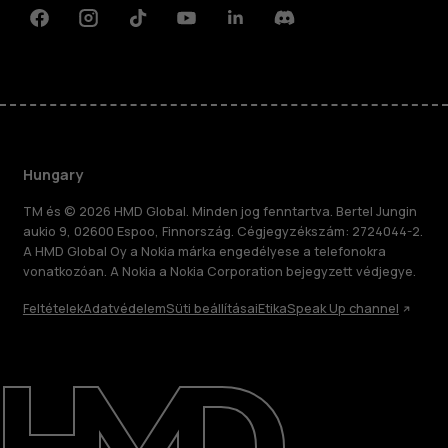
Facebook
Instagram
Tiktok
Youtube
Linkedin
Discord
Hungary
TM és © 2026 HMD Global. Minden jog fenntartva. Bertel Jungin
aukio 9, 02600 Espoo, Finnország. Cégjegyzékszám: 2724044-2.
A HMD Global Oy a Nokia márka engedélyese a telefonokra
vonatkozóan. A Nokia a Nokia Corporation bejegyzett védjegye.
Feltételek
Adatvédelem
Süti beállításai
Etika
Speak Up channel
Rólunk
Javítás, újrafelhasználás, újrahasznosítás
Támogatás