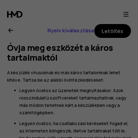
Nokia
2.1
Nyelv kiválasztása
Letöltés
felhasználói
Óvja meg eszközét a káros
kézikönyv
tartalmaktól
A készülék vírusoknak és más káros tartalomnak lehet
kitéve. Tartsa be az alábbi óvintézkedéseket:
Legyen óvatos az üzenetek megnyitásakor. Azok
rosszindulatú szoftvereket tartalmazhatnak, vagy
más módon tehetnek kárt a készülékben vagy a
számítógépben.
Legyen óvatos, ha csatlakozási kéréseket fogad el,
az interneten böngészik, illetve tartalmakat tölt le.