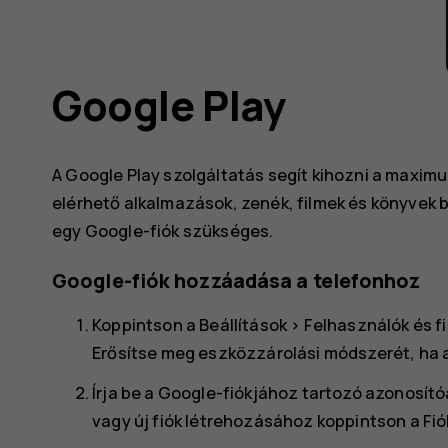
Google Play
A Google Play szolgáltatás segít kihozni a maxim
elérhető alkalmazások, zenék, filmek és könyvek 
egy Google-fiók szükséges.
Google-fiók hozzáadása a telefonhoz
Koppintson a
Beállítások
>
Felhasználók és f
Erősítse meg eszközzárolási módszerét, ha a 
Írja be a Google-fiókjához tartozó azonosít
vagy új fiók létrehozásához koppintson a
Fió