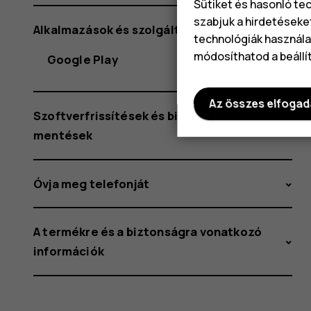
Sütiket és hasonló te
szabjuk a hirdetéseke
Alkalmazások és szolgáltatások
technológiák használat
módosíthatod a beállí
Google Play
Az összes elfoga
Szoftverfrissítések és biztonsági
mentések
Óvja meg telefonját
A termékre és a biztonságra vonatkozó
információk