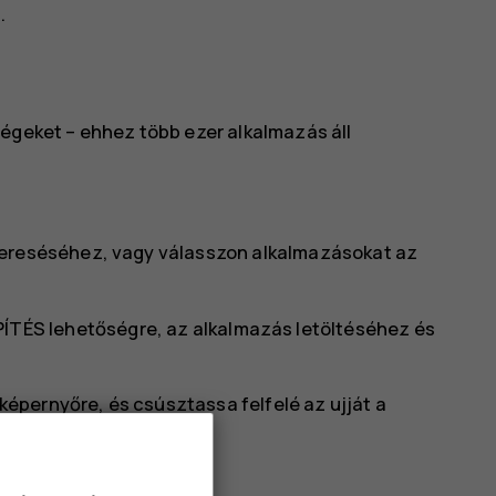
.
ségeket – ehhez több ezer alkalmazás áll
kereséséhez, vagy válasszon alkalmazásokat az
PÍTÉS
lehetőségre, az alkalmazás letöltéséhez és
épernyőre, és csúsztassa felfelé az ujját a