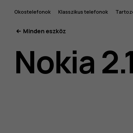
Nokia
Okostelefonok
Klasszikus telefonok
Tartoz
Minden eszköz
2.1
Nokia 2.
felhaszná
kéziköny