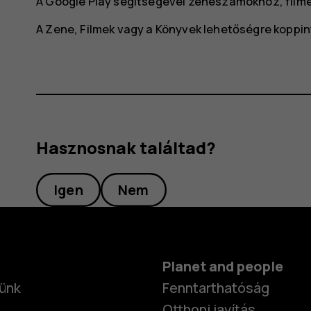
A Google Play segítségével zeneszámokhoz, film
A
Zene
,
Filmek
vagy a
Könyvek
lehetőségre koppin
Hasznosnak találtad?
Igen
Nem
Planet and people
ünk
Fenntarthatóság
Otthoni javítás