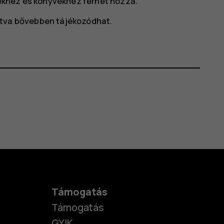
ekhez és könyvekhez férhet hozzá.
tva bővebben tájékozódhat.
Támogatás
Támogatás
GYIK