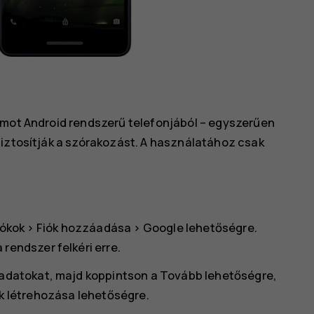
umot Android rendszerű telefonjából – egyszerűen
biztosítják a szórakozást. A használatához csak
iókok
>
Fiók hozzáadása
>
Google
lehetőségre.
rendszer felkéri erre.
óadatokat, majd koppintson a
Tovább
lehetőségre,
k létrehozása
lehetőségre.