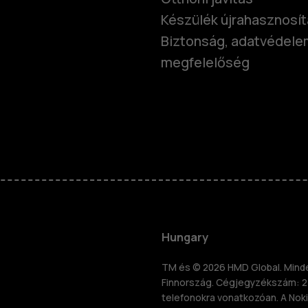
Készülék újrahasznosí
Biztonság, adatvédele
megfelelőség
Okostelefo
Klasszikus 
Hungary
Tartozékok
TM és © 2026 HMD Global. Minden
Finnország. Cégjegyzékszám: 2
znosítás
telefonokra vonatkozóan. A Noki