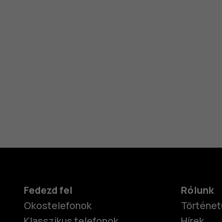
Fedezd fel
Rólunk
Okostelefonok
Történet
Klasszikus telefonok
Hírek