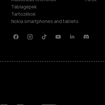
Táblagépek
Tartozékok
Nokia smartphones and tablets
Facebook
Instagram
Tiktok
Youtube
Linkedin
Discord
Rólunk
Javítás, újrafelhasználás, újrahas