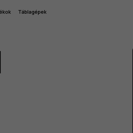
ékok
Táblagépek
1
lói
v