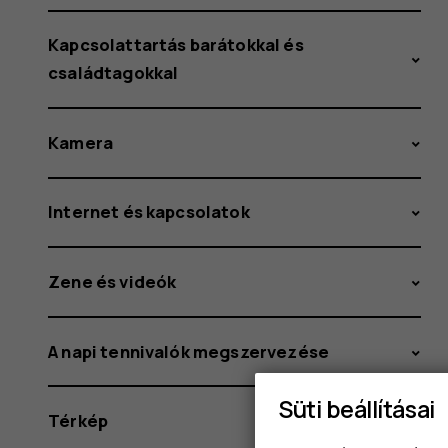
Kapcsolattartás barátokkal és
családtagokkal
Kamera
Internet és kapcsolatok
Zene és videók
A napi tennivalók megszervezése
Süti beállításai
Térkép