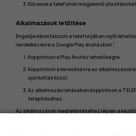
Kövesse a telefonon megjelenő utasításokat
Alkalmazások letöltése
Engedje kibontakozni a telefonjában rejlő lehető
1
rendelkezésre a Google Play áruházban.
Koppintson a
Play Áruház
lehetőségre.
Koppintson a keresősávra az alkalmazások 
ajánlottak közül.
Az alkalmazás leírásában koppintson a
TELE
telepítéséhez.
Az alkalmazások megtekintéséhez lépjen a kezdők
képernyő aljától.
Alkalmazások frissítése