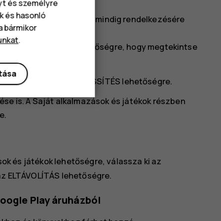
nyt és személyre
k és hasonló
ével biztosíthatja, hogy mindig rendelkezésére
va bármikor
unkat
.
mazások és játékok
lehetőségre, hogy megtekintse
ítása
tő frissítés, majd a
FRISSÍTÉS
lehetőségre.
ése is. A
Saját alkalmazások és játékok részben
e.
ok és játékok
lehetőségre, válassza ki az
az
ELTÁVOLÍTÁS
lehetőségre.
Google Play áruházból