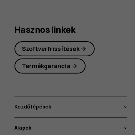
Hasznos linkek
Szoftverfrissítések
Termékgarancia
Kezdő lépések
Alapok