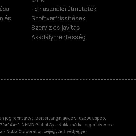
tása
Felhasználói útmutatók
m és
Szoftverfrissítések
Szerviz és javítás
Akadálymentesség
nok
telefonok
 jog fenntartva. Bertel Jungin aukio 9, 02600 Espoo,
724044-2. A HMD Global Oy a Nokia márka engedélyese a
a a Nokia Corporation bejegyzett védjegye.