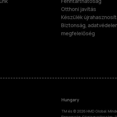
ünk
Fenntarthatóság
Otthoni javítás
Készülék újrahasznosí
Biztonság, adatvédele
megfelelőség
Okostelefo
Klasszikus 
Hungary
TM és © 2026 HMD Global. Minden
Finnország. Cégjegyzékszám: 2