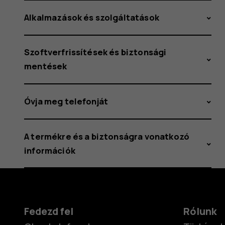
Alkalmazások és szolgáltatások
Szoftverfrissítések és biztonsági
mentések
Óvja meg telefonját
A termékre és a biztonságra vonatkozó
információk
Fedezd fel
Rólunk