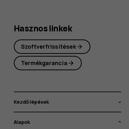
Hasznos linkek
Szoftverfrissítések
Termékgarancia
Kezdő lépések
Alapok