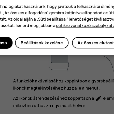
chnológiákat használunk, hogy javítsuk a felhasználói élmé
t. „Az összes elfogadása“ gombra kattintva elfogadod a süti
át. Az oldal alján a „Süti beállításai“ lehetőséget kiválaszt
tásokat. Ismerd meg jobban a
sütikre vonatkozó szabályzat
dása
Beállítások kezelése
Az összes elutas
A funkciók aktiválásához koppintson a gyorsbeállít
ikonok megtekintéséhez húzza le a menüt.
mode_edit
Az ikonok átrendezéséhez koppintson a
elemr
miközben áthúzza egy másik helyre.