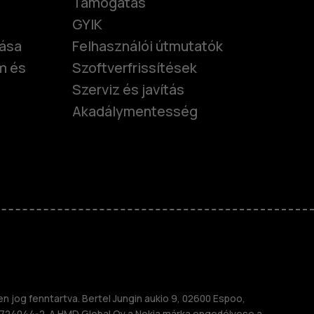
Támogatás
GYIK
tása
Felhasználói útmutatók
m és
Szoftverfrissítések
Szerviz és javítás
Akadálymentesség
nok
telefonok
 jog fenntartva. Bertel Jungin aukio 9, 02600 Espoo,
724044-2. A HMD Global Oy a Nokia márka engedélyese a