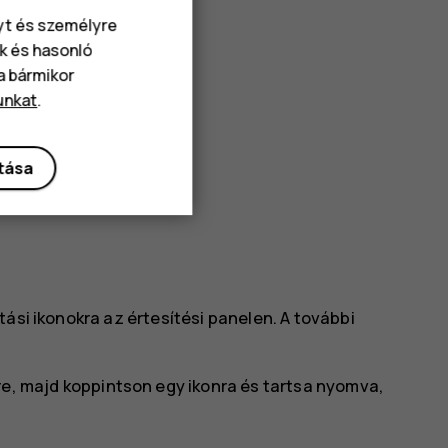
nyt és személyre
k és hasonló
va bármikor
unkat
.
ítása
ási ikonokra az értesítési panelen. A további
e, majd koppintson egy ikonra és tartsa nyomva,