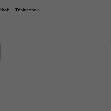
ékok
Táblagépek
1
lói
v