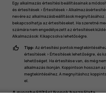
Egy alkalmazás értesítési beállításainak a módo
és értesítések
>
Értesítések
>
Alkalmazásértesíté
nevére az alkalmazásbeállítások megnyitásához. 
bekapcsolhatja az értesítéseket. Ha szeretné me
számára nem engedélyezett az értesítések küldé
Alkalmazások: Kikapcsolva
lehetőségre.
Tipp:
Az értesítési pontok megtekintéséhe
értesítések
>
Értesítések
lehetőségre, és k
lehetőséget. Ha értesítése van, és még nem 
alkalmazás ikonján. Koppintson hosszan az i
megtekintéséhez. A megnyitáshoz koppints
el.
A gyorsbeállítási ikonok használata