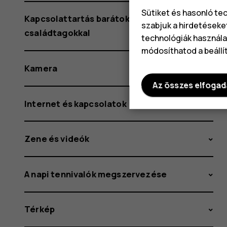
Sütiket és hasonló te
Kapcsolattartás barátokkal és
szabjuk a hirdetéseke
családtagokkal
technológiák használat
módosíthatod a beállí
Kamera
Az összes elfoga
Internet és kapcsolatok
Zene és videók
A napi tennivalók megszervezése
Térkép