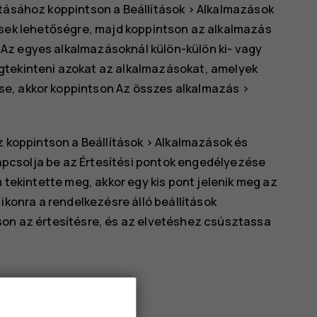
sításához koppintson a
Beállítások
>
Alkalmazások
sek
lehetőségre, majd koppintson az alkalmazás
Az egyes alkalmazásoknál külön-külön ki- vagy
gtekinteni azokat az alkalmazásokat, amelyek
se, akkor koppintson
Az összes alkalmazás
>
z koppintson a
Beállítások
>
Alkalmazások és
apcsolja be az
Értesítési pontok engedélyezése
tekintette meg, akkor egy kis pont jelenik meg az
konra a rendelkezésre álló beállítások
on az értesítésre, és az elvetéshez csúsztassa