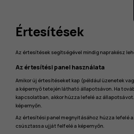
Értesítések
Az értesítések segítségével mindig naprakész lehe
Az értesítési panel használata
Amikor új értesítéseket kap (például üzenetek va
a képernyő tetején látható állapotsávon. Ha továb
kapcsolatban, akkor húzza lefelé az állapotsávot
képernyőn.
Az értesítési panel megnyitásához húzza lefelé a
csúsztassa ujját felfelé a képernyőn.