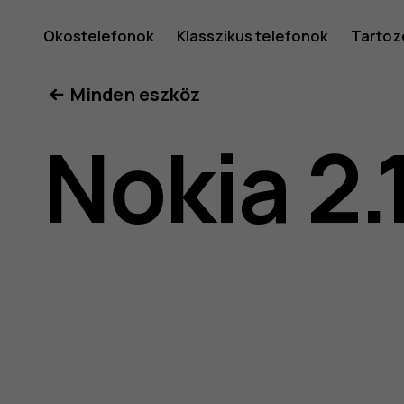
Nokia
Okostelefonok
Klasszikus telefonok
Tartoz
Minden eszköz
2.1
Nokia 2.
felhaszná
kéziköny