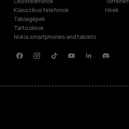
Okostelefonok
Történet
Klasszikus telefonok
Hírek
Táblagépek
Tartozékok
Nokia smartphones and tablets
Facebook
Instagram
Tiktok
Youtube
Linkedin
Discord
Rólunk