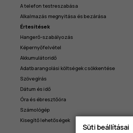
A telefon testreszabása
Alkalmazás megnyitása és bezárása
Értesítések
Hangerő-szabályozás
Képernyőfelvétel
Akkumulátoridő
Adatbarangolási költségek csökkentése
Szövegírás
Dátum és idő
Óra és ébresztőóra
Számológép
Kisegítő lehetőségek
Süti beállításai