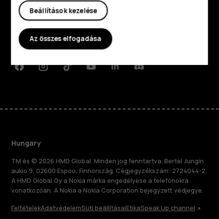
Rólunk
Beállítások kezelése
Planet and people
Az összes elfogadása
Támogatás
Facebook
Instagram
Tiktok
Youtube
Linkedin
Discord
Hungary
TM és © 2026 HMD Global. Minden jog fenntartva. Bertel Jungin
aukio 9, 02600 Espoo, Finnország. Cégjegyzékszám: 2724044-2.
A HMD Global Oy a Nokia márka engedélyese a telefonokra
vonatkozóan. A Nokia a Nokia Corporation bejegyzett védjegye.
Feltételek
Adatvédelem
Süti beállításai
Etika
Speak Up channel