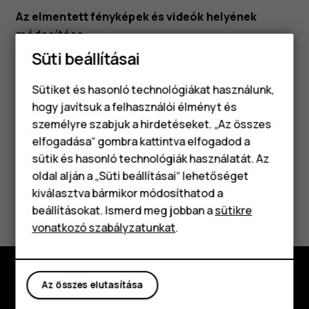
Az elmentett fényképek és videók helyének
módosítása
Süti beállításai
Koppintson a
Kamera
elemre.
Koppintson a
>
Beállítások
>
Tárhely
menu
settings
Sütiket és hasonló technológiákat használunk,
lehetőségre.
hogy javítsuk a felhasználói élményt és
személyre szabjuk a hirdetéseket. „Az összes
elfogadása“ gombra kattintva elfogadod a
Okostelefonok
sütik és hasonló technológiák használatát. Az
Klasszikus telefonok
oldal alján a „Süti beállításai“ lehetőséget
kiválasztva bármikor módosíthatod a
Hasznosnak találtad?
Tartozékok
beállításokat. Ismerd meg jobban a
sütikre
vonatkozó szabályzatunkat
.
Táblagépek
Igen
Nem
Az összes elutasítása
Fedezd fel