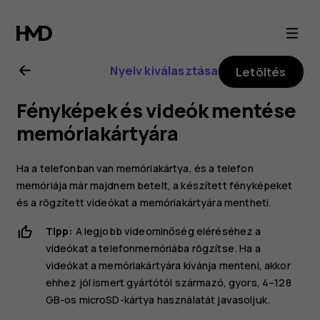
Nokia
2.1
Nyelv kiválasztása
Letöltés
felhasználói
Fényképek és videók mentése
kézikönyv
memóriakártyára
Ha a telefonban van memóriakártya, és a telefon
memóriája már majdnem betelt, a készített fényképeket
és a rögzített videókat a memóriakártyára mentheti.
Tipp:
A legjobb videominőség eléréséhez a
videókat a telefonmemóriába rögzítse. Ha a
videókat a memóriakártyára kívánja menteni, akkor
ehhez jól ismert gyártótól származó, gyors, 4–128
GB-os microSD-kártya használatát javasoljuk.