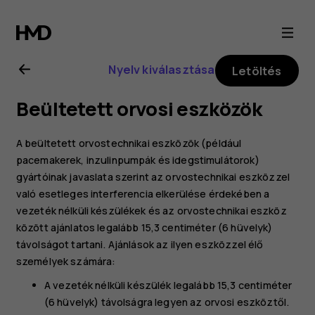
Nokia
2.1
Nyelv kiválasztása
Letöltés
felhasználói
Beültetett orvosi eszközök
kézikönyv
A beültetett orvostechnikai eszközök (például
pacemakerek, inzulinpumpák és idegstimulátorok)
gyártóinak javaslata szerint az orvostechnikai eszközzel
való esetleges interferencia elkerülése érdekében a
vezeték nélküli készülékek és az orvostechnikai eszköz
között ajánlatos legalább 15,3 centiméter (6 hüvelyk)
távolságot tartani. Ajánlások az ilyen eszközzel élő
személyek számára:
A vezeték nélküli készülék legalább 15,3 centiméter
(6 hüvelyk) távolságra legyen az orvosi eszköztől.