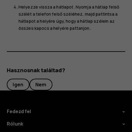
Helyezze vissza a hátlapot. Nyomja a hátlap felső
szélét a telefon felső széléhez, majd pattintsa a
hátlapot a helyére úgy, hogy a hátlap szélein az
összes kapocs a helyére pattanjon.
Hasznosnak találtad?
Igen
Nem
Fedezd fel
Rólunk