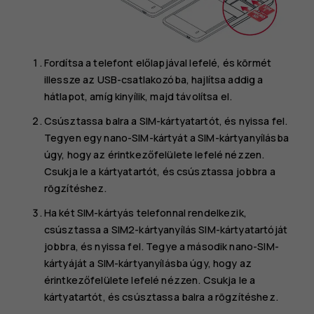
Fordítsa a telefont előlapjával lefelé, és körmét
illessze az USB-csatlakozóba, hajlítsa addig a
hátlapot, amíg kinyílik, majd távolítsa el.
Csúsztassa balra a SIM-kártyatartót, és nyissa fel.
Tegyen egy nano-SIM-kártyát a SIM-kártyanyílásba
úgy, hogy az érintkezőfelülete lefelé nézzen.
Csukja le a kártyatartót, és csúsztassa jobbra a
rögzítéshez.
Ha két SIM-kártyás telefonnal rendelkezik,
csúsztassa a SIM2-kártyanyílás SIM-kártyatartóját
jobbra, és nyissa fel. Tegye a második nano-SIM-
kártyáját a SIM-kártyanyílásba úgy, hogy az
érintkezőfelülete lefelé nézzen. Csukja le a
kártyatartót, és csúsztassa balra a rögzítéshez.