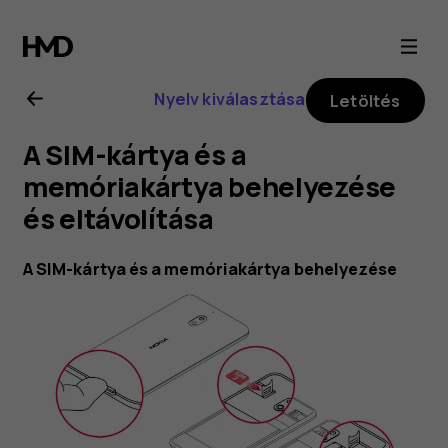
Nokia
2.1
Nyelv kiválasztása
Letöltés
felhasználói
A SIM-kártya és a
kézikönyv
memóriakártya behelyezése
és eltávolítása
A SIM-kártya és a memóriakártya behelyezése