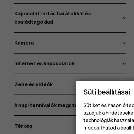
Kapcsolattartás barátokkal és
családtagokkal
Kamera
Internet és kapcsolatok
Zene és videók
Süti beállításai
A napi tennivalók megszervezése
Sütiket és hasonló te
szabjuk a hirdetéseke
technológiák használat
Térkép
módosíthatod a beállí