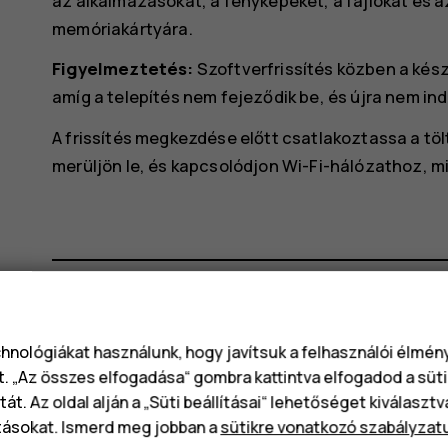
az alkalmazásokat, a fényképeket, a fájlokat és a
memóriakártyára.
Figyelmeztetés:
Szoftverfrissítés közben a ké
amíg a telepítés nem fejeződik be, és újra nem ind
A frissítés megkezdése előtt csatlakoztassa a tö
merüljön le, és kapcsolódjon Wi-Fi-hálózathoz, m
Hasznosnak találtad?
chnológiákat használunk, hogy javítsuk a felhasználói élmé
t. „Az összes elfogadása“ gombra kattintva elfogadod a süti
Igen
Nem
át. Az oldal alján a „Süti beállításai“ lehetőséget kiválaszt
tásokat. Ismerd meg jobban a
sütikre vonatkozó szabályzat