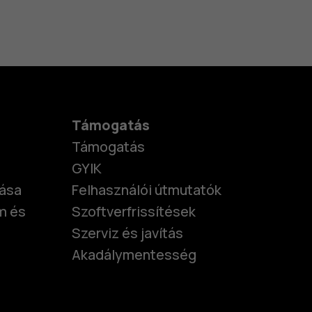
Támogatás
Támogatás
GYIK
tása
Felhasználói útmutatók
m és
Szoftverfrissítések
Szerviz és javítás
Akadálymentesség