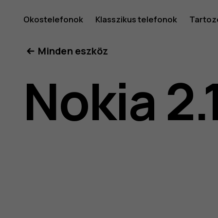
Nokia
Okostelefonok
Klasszikus telefonok
Tartoz
Minden eszköz
2.1
Nokia 2.
felhaszná
kéziköny