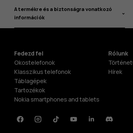
A termékre és a biztonságra vonatkozó
információk
Fedezd fel
Rólunk
Okostelefonok
Történet
Klasszikus telefonok
Hírek
Táblagépek
Tartozékok
Nokia smartphones and tablets
Facebook
Instagram
Tiktok
Youtube
Linkedin
Discord