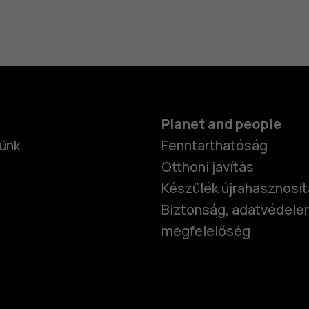
Planet and people
ünk
Fenntarthatóság
Otthoni javítás
Készülék újrahasznosí
Biztonság, adatvédele
megfelelőség