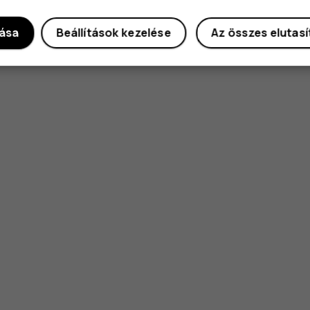
dása
Beállítások kezelése
Az összes elutas