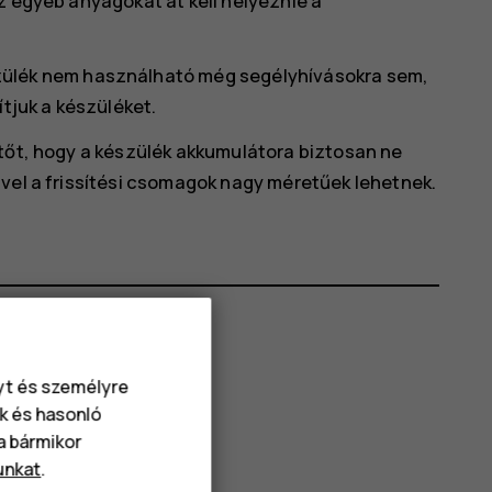
z egyéb anyagokat át kell helyeznie a
szülék nem használható még segélyhívásokra sem,
ítjuk a készüléket.
ltőt, hogy a készülék akkumulátora biztosan ne
ivel a frissítési csomagok nagy méretűek lehetnek.
nyt és személyre
k és hasonló
va bármikor
unkat
.