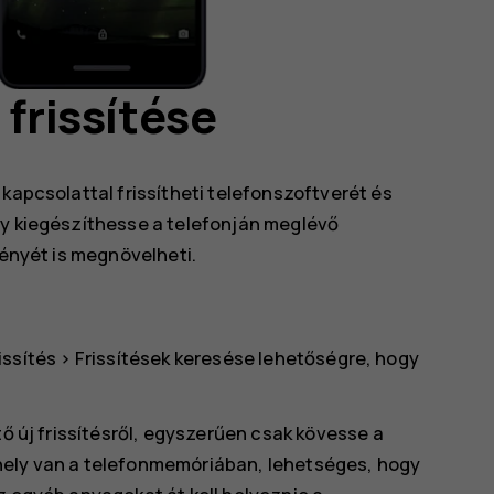
 frissítése
kapcsolattal frissítheti telefonszoftverét és
gy kiegészíthesse a telefonján meglévő
ményét is megnövelheti.
issítés
>
Frissítések keresése
lehetőségre, hogy
tő új frissítésről, egyszerűen csak kövesse a
hely van a telefonmemóriában, lehetséges, hogy