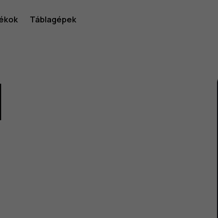
ékok
Táblagépek
1
lói
v