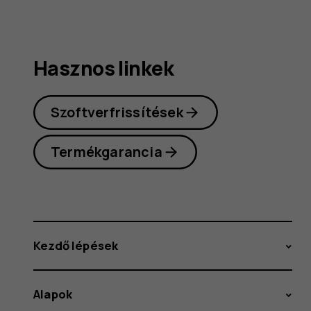
Hasznos linkek
Szoftverfrissítések
Termékgarancia
Kezdő lépések
Alapok