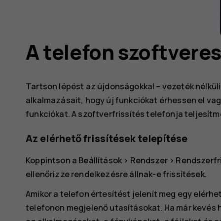
A telefon szoftveres
Tartson lépést az újdonságokkal – vezeték nélküli 
alkalmazásait, hogy új funkciókat érhessen el va
funkciókat. A szoftverfrissítés telefonja teljesít
Az elérhető frissítések telepítése
Koppintson a
Beállítások
>
Rendszer
>
Rendszerfr
ellenőrizze rendelkezésre állnak-e frissítések.
Amikor a telefon értesítést jelenít meg egy elérhe
telefonon megjelenő utasításokat. Ha már kevés 