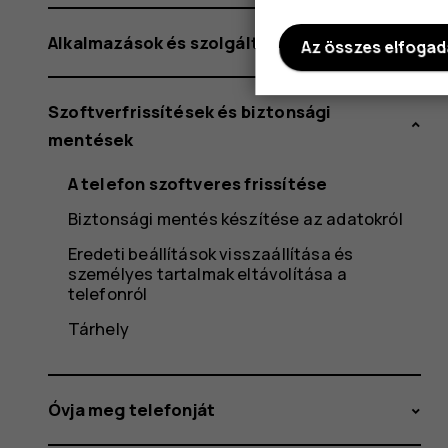
Alkalmazások és szolgáltatások
Az összes elfoga
Szoftverfrissítések és biztonsági
mentések
A telefon szoftveres frissítése
Biztonsági mentés készítése az adatokról
Eredeti beállítások visszaállítása és
személyes tartalmak eltávolítása a
telefonról
Tárhely
Óvja meg telefonját