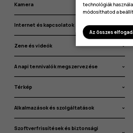
Kamera
technológiák használat
módosíthatod a beállí
Internet és kapcsolatok
Az összes elfoga
Zene és videók
A napi tennivalók megszervezése
Térkép
Alkalmazások és szolgáltatások
Szoftverfrissítések és biztonsági