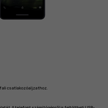
fali csatlakozóaljzathoz.
tát. A telefont számítógépről is feltöltheti USB-