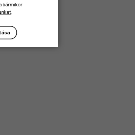
va bármikor
unkat
.
ítása