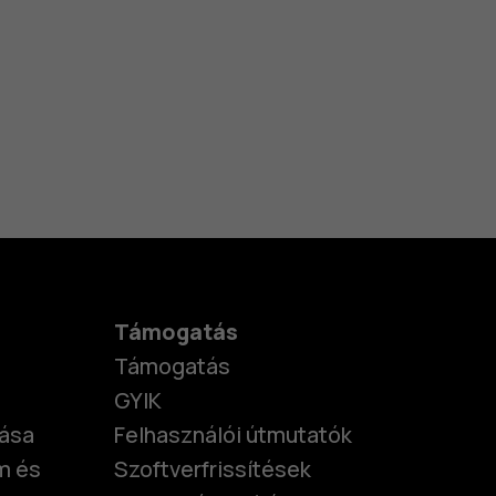
Támogatás
Támogatás
GYIK
tása
Felhasználói útmutatók
m és
Szoftverfrissítések