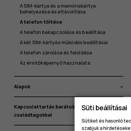
A SIM-kártya és a memóriakártya
behelyezése és eltávolítása
A telefon töltése
A telefon bekapcsolása és beállítása
A két SIM-kártyás működés beállításai
A telefon zárolása és feloldása
Az érintőképernyő használata
Alapok
Süti beállításai
Kapcsolattartás barátokkal és
családtagokkal
Sütiket és hasonló te
szabjuk a hirdetéseke