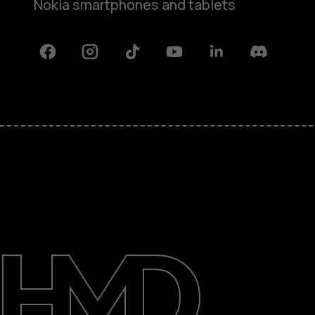
Nokia smartphones and tablets
Facebook
Instagram
Tiktok
Youtube
Linkedin
Discord
Rólunk
Javítás, újrafelhasználás, újrahas
Támogatás
Hungary