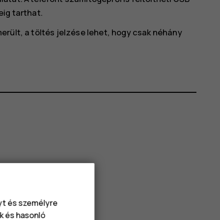
ig tarthat.
rült, a töltés jelzése lehet, hogy csak néhány
nyt és személyre
k és hasonló