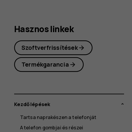
Hasznos linkek
Szoftverfrissítések
Termékgarancia
Kezdő lépések
Tartsa naprakészen a telefonját
A telefon gombjai és részei