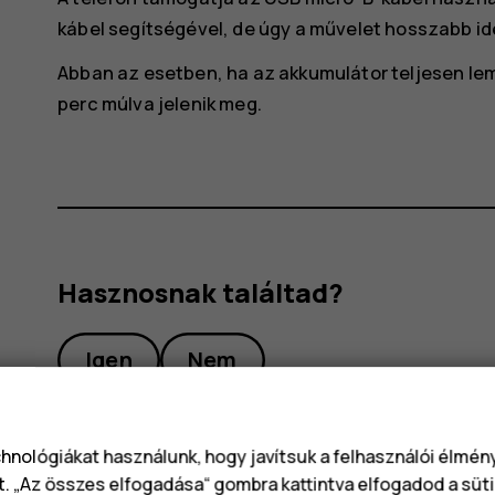
kábel segítségével, de úgy a művelet hosszabb ide
Abban az esetben, ha az akkumulátor teljesen leme
perc múlva jelenik meg.
Hasznosnak találtad?
Igen
Nem
chnológiákat használunk, hogy javítsuk a felhasználói élmé
t. „Az összes elfogadása“ gombra kattintva elfogadod a süti