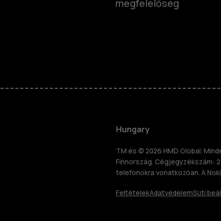
megfelelőség
Okostelefo
Klasszikus 
Hungary
Tartozékok
TM és © 2026 HMD Global. Minden
Finnország. Cégjegyzékszám: 2
znosítás
telefonokra vonatkozóan. A Noki
Táblagépek
Feltételek
Adatvédelem
Süti beál