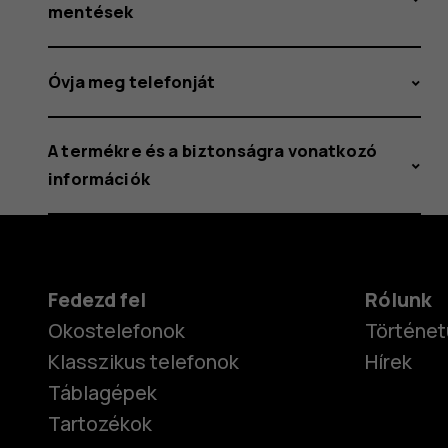
mentések
Óvja meg telefonját
A termékre és a biztonságra vonatkozó
információk
Fedezd fel
Rólunk
Okostelefonok
Történet
Klasszikus telefonok
Hírek
Táblagépek
Tartozékok