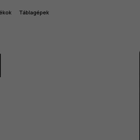
ékok
Táblagépek
1
lói
v