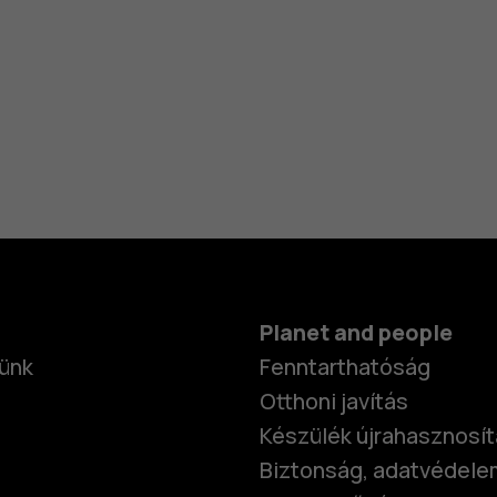
Planet and people
ünk
Fenntarthatóság
Otthoni javítás
Készülék újrahasznosí
Biztonság, adatvédele