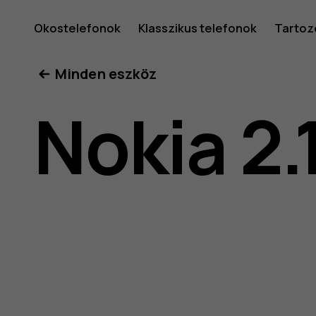
Nokia
Okostelefonok
Klasszikus telefonok
Tartoz
Minden eszköz
2.1
Nokia 2.
felhaszná
kéziköny