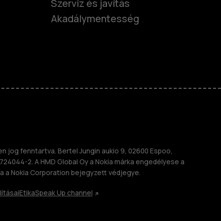
Szerviz és javítás
Akadálymentesség
nok
telefonok
 jog fenntartva. Bertel Jungin aukio 9, 02600 Espoo,
724044-2. A HMD Global Oy a Nokia márka engedélyese a
a a Nokia Corporation bejegyzett védjegye.
lításai
Etika
Speak Up channel