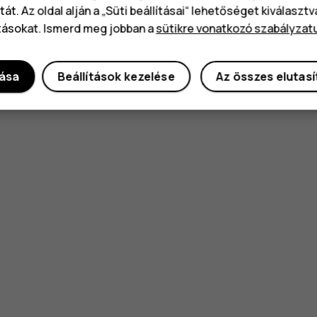
át. Az oldal alján a „Süti beállításai“ lehetőséget kiválaszt
tásokat. Ismerd meg jobban a
sütikre vonatkozó szabályzat
dása
Beállítások kezelése
Az összes elutas