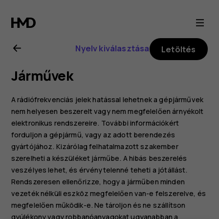
Nokia
2.1
Nyelv kiválasztása
Letöltés
felhasználói
Járművek
kézikönyv
A rádiófrekvenciás jelek hatással lehetnek a gépjárművek
nem helyesen beszerelt vagy nem megfelelően árnyékolt
elektronikus rendszereire. További információkért
forduljon a gépjármű, vagy az adott berendezés
gyártójához. Kizárólag felhatalmazott szakember
szerelheti a készüléket járműbe. A hibás beszerelés
veszélyes lehet, és érvénytelenné teheti a jótállást.
Rendszeresen ellenőrizze, hogy a járműben minden
vezeték nélküli eszköz megfelelően van-e felszerelve, és
megfelelően működik-e. Ne tároljon és ne szállítson
gyúlékony vagy robbanóanyagokat ugyanabban a