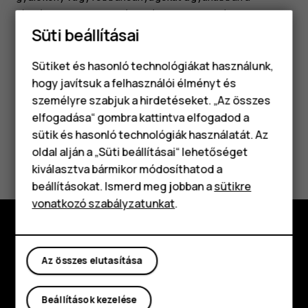
tárolóban, mint ahol a készülék, annak alkatrészei vagy
tartozékai találhatók. Ne tegye a készüléket vagy annak
Süti beállításai
tartozékait a légzsák tágulási terébe.
Sütiket és hasonló technológiákat használunk,
hogy javítsuk a felhasználói élményt és
személyre szabjuk a hirdetéseket. „Az összes
elfogadása“ gombra kattintva elfogadod a
Okostelefonok
sütik és hasonló technológiák használatát. Az
Klasszikus telefonok
Hasznosnak találtad?
oldal alján a „Süti beállításai“ lehetőséget
kiválasztva bármikor módosíthatod a
Tartozékok
Igen
Nem
beállításokat. Ismerd meg jobban a
sütikre
vonatkozó szabályzatunkat
.
Táblagépek
Fedezd fel
Az összes elutasítása
Rólunk
Beállítások kezelése
Planet and people