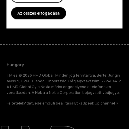
Támogatás
Az összes elfogadása
Facebook
Instagram
Tiktok
Youtube
Linkedin
Discord
Hungary
TM és © 2026 HMD Global. Minden jog fenntartva. Bertel Jungin
aukio 9, 02600 Espoo, Finnország. Cégjegyzékszám: 2724044-2.
A HMD Global Oy a Nokia márka engedélyese a telefonokra
vonatkozóan. A Nokia a Nokia Corporation bejegyzett védjegye.
Feltételek
Adatvédelem
Süti beállításai
Etika
Speak Up channel
Rólunk