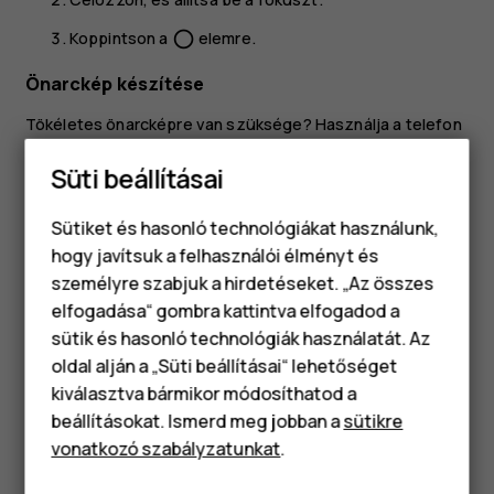
Koppintson a
elemre.
panorama_fish_eye
Önarckép készítése
Tökéletes önarcképre van szüksége? Használja a telefon
elülső kameráját az elkészítéséhez.
Süti beállításai
Koppintson a
Kamera
elemre.
Sütiket és hasonló technológiákat használunk,
Koppintson a(z)
gombra az elülső kamerára
hogy javítsuk a felhasználói élményt és
történő váltáshoz.
személyre szabjuk a hirdetéseket. „Az összes
Célozzon, és állítsa be az élességet.
elfogadása“ gombra kattintva elfogadod a
Okostelefonok
Koppintson a
elemre.
panorama_fish_eye
sütik és hasonló technológiák használatát. Az
Klasszikus telefonok
oldal alján a „Süti beállításai“ lehetőséget
kiválasztva bármikor módosíthatod a
Tartozékok
beállításokat. Ismerd meg jobban a
sütikre
vonatkozó szabályzatunkat
.
Táblagépek
Hasznosnak találtad?