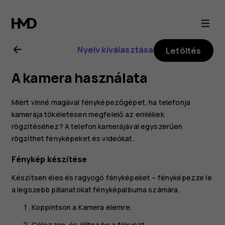
Nokia
2.1
Nyelv kiválasztása
Letöltés
felhasználói
A kamera használata
kézikönyv
Miért vinné magával fényképezőgépet, ha telefonja
kamerája tökéletesen megfelelő az emlékek
rögzítéséhez? A telefon kamerájával egyszerűen
rögzíthet fényképeket és videókat.
Fénykép készítése
Készítsen éles és ragyogó fényképeket – fényképezze le
a legszebb pillanatokat fényképalbuma számára.
Koppintson a
Kamera
elemre.
Célozzon, és állítsa be a fókuszt.