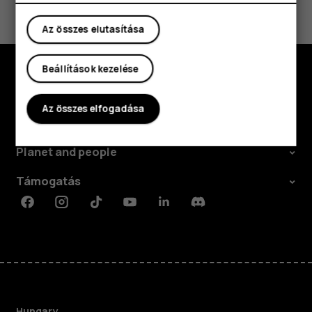
Igen
Nem
Az összes elutasítása
Beállítások kezelése
Fedezd fel
Az összes elfogadása
Rólunk
Planet and people
Támogatás
Facebook
Instagram
Tiktok
Youtube
Linkedin
Discord
Hungary