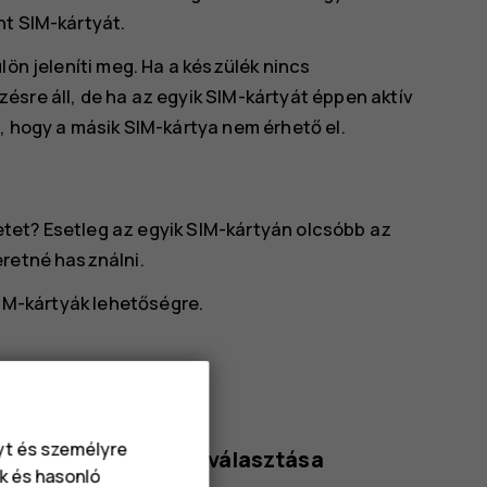
nt SIM-kártyát.
lön jeleníti meg. Ha a készülék nincs
ésre áll, de ha az egyik SIM-kártyát éppen aktív
, hogy a másik SIM-kártya nem érhető el.
tet? Esetleg az egyik SIM-kártyán olcsóbb az
eretné használni.
IM-kártyák
lehetőségre.
 írja be a kívánt nevet.
nyt és személyre
znált SIM-kártya kiválasztása
k és hasonló