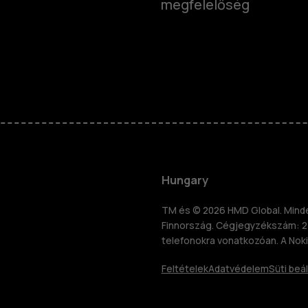
megfelelőség
Okostelefo
Klasszikus 
Hungary
Tartozékok
TM és © 2026 HMD Global. Minden
Finnország. Cégjegyzékszám: 2
znosítás
telefonokra vonatkozóan. A Noki
Táblagépek
Feltételek
Adatvédelem
Süti beál