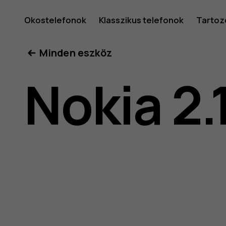
Nokia
Okostelefonok
Klasszikus telefonok
Tartoz
Minden eszköz
2.1
Nokia 2.
felhaszná
kéziköny