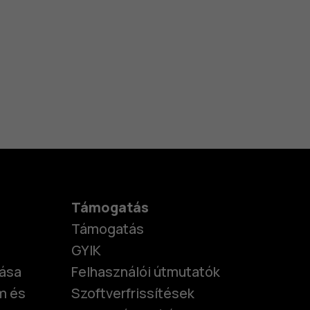
Támogatás
Támogatás
GYIK
tása
Felhasználói útmutatók
m és
Szoftverfrissítések