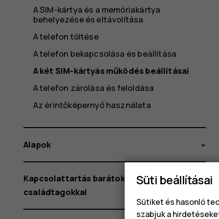
A SIM-kártya és a memóriakártya
behelyezése és eltávolítása
A telefon töltése
A telefon bekapcsolása és beállítása
A két SIM-kártyás működés beállításai
A telefon zárolása és feloldása
Az érintőképernyő használata
Alapok
Süti beállításai
Kapcsolattartás barátokkal és
családtagokkal
Sütiket és hasonló te
szabjuk a hirdetéseke