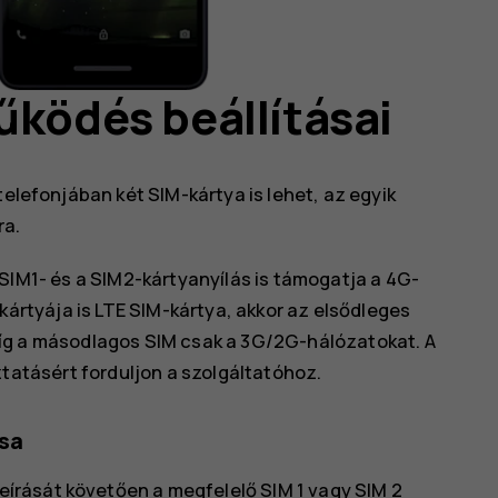
űködés beállításai
telefonjában két SIM-kártya is lehet, az egyik
ra.
 SIM1- és a SIM2-kártyanyílás is támogatja a 4G-
ártyája is LTE SIM-kártya, akkor az elsődleges
g a másodlagos SIM csak a 3G/2G-hálózatokat. A
tatásért forduljon a szolgáltatóhoz.
ása
rását követően a megfelelő SIM 1 vagy SIM 2