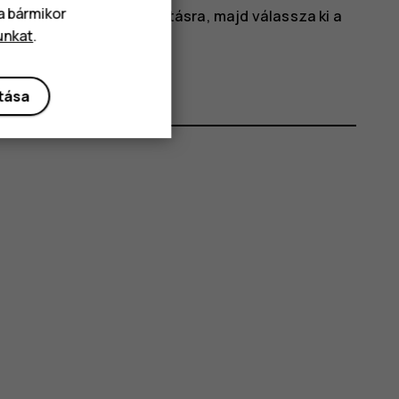
va bármikor
ódosítani kívánt beállításra, majd válassza ki a
unkat
.
ítása