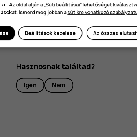
át. Az oldal alján a „Süti beállításai“ lehetőséget kiválaszt
Az
Alapértelmezett SIM
szakaszban koppintson a m
tásokat. Ismerd meg jobban a
sütikre vonatkozó szabályzat
SIM-kártyát.
dása
Beállítások kezelése
Az összes elutas
Hasznosnak találtad?
Igen
Nem