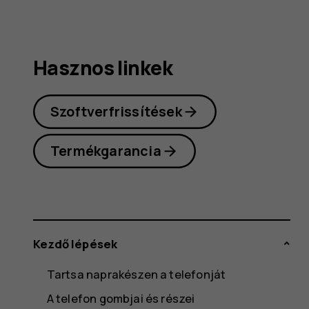
Hasznos linkek
Szoftverfrissítések
Termékgarancia
Kezdő lépések
Tartsa naprakészen a telefonját
A telefon gombjai és részei