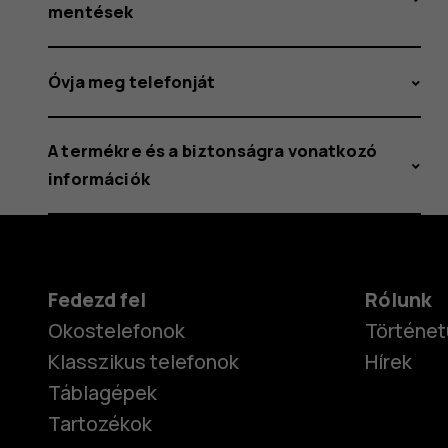
mentések
Óvja meg telefonját
A termékre és a biztonságra vonatkozó
információk
Fedezd fel
Rólunk
Okostelefonok
Történet
Klasszikus telefonok
Hírek
Táblagépek
Tartozékok