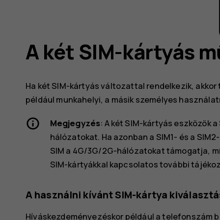
A két SIM-kártyás m
Ha két SIM-kártyás változattal rendelkezik, akkor 
például munkahelyi, a másik személyes használat
Megjegyzés
: A két SIM-kártyás eszközök a
hálózatokat. Ha azonban a SIM1- és a SIM2-k
SIM a 4G/3G/2G-hálózatokat támogatja, mí
SIM-kártyákkal kapcsolatos további tájékoz
A használni kívánt SIM-kártya kiválaszt
Híváskezdeményezéskor például a telefonszám beí