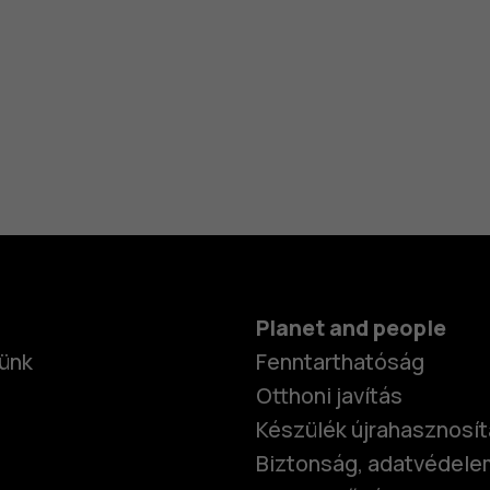
Planet and people
ünk
Fenntarthatóság
Otthoni javítás
Készülék újrahasznosí
Biztonság, adatvédele