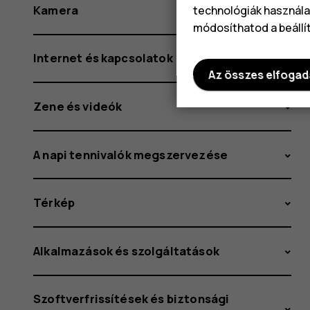
Kamera
technológiák használat
módosíthatod a beállí
Internet és kapcsolatok
Az összes elfoga
Zene és videók
A napi tennivalók megszervezése
Térkép
Alkalmazások és szolgáltatások
Szoftverfrissítések és biztonsági