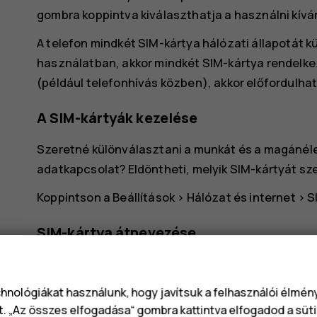
gombra koppintva kiválaszthatja a használni kívá
A telefon mindkét SIM-kártya hálózati állapotát kü
használatban, akkor mindkét SIM-kártya rendelkez
(például telefonhívás közben), akkor előfordulhat
A SIM-kártyák kezelése
Szeretné különválasztani a munkát és a magánéle
adatkapcsolat? Eldöntheti, melyik SIM-kártyát sz
Koppintson a
Beállítások
>
Hálózat és internet
>
S
SIM-kártya átnevezése
Koppintson az átnevezni kívánt SIM-kártyára, majd
chnológiákat használunk, hogy javítsuk a felhasználói élmé
A hívásokhoz vagy adatkapcsolathoz has
t. „Az összes elfogadása“ gombra kattintva elfogadod a süti