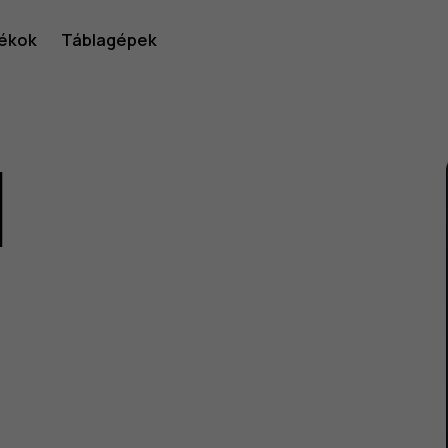
ékok
Táblagépek
1
lói
v