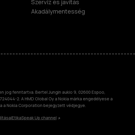
Szerviz és javítás
Akadálymentesség
nok
telefonok
 jog fenntartva. Bertel Jungin aukio 9, 02600 Espoo,
724044-2. A HMD Global Oy a Nokia márka engedélyese a
a a Nokia Corporation bejegyzett védjegye.
lításai
Etika
Speak Up channel