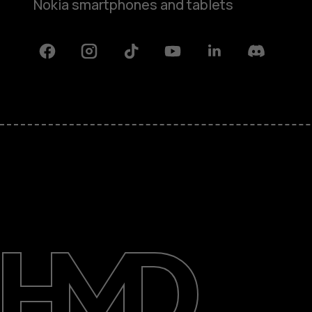
Nokia smartphones and tablets
Facebook
Instagram
Tiktok
Youtube
Linkedin
Discord
Rólunk
Javítás, újrafelhasználás, újrahas
Támogatás
Hungary