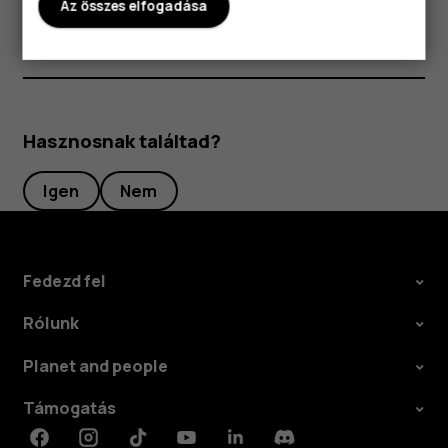
Az összes elfogadása
Hasznosnak találtad?
Igen
Nem
Fedezd fel
Rólunk
Planet and people
Támogatás
Facebook
Instagram
Tiktok
Youtube
Linkedin
Discord