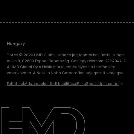
Hungary
TM és © 2026 HMD Global. Minden jog fenntartva. Bertel Jungin
aukio 9, 02600 Espoo, Finnország. Cégjegyzékszám: 2724044-2.
A HMD Global Oy a Nokia márka engedélyese a telefonokra
vonatkozóan. A Nokia a Nokia Corporation bejegyzett védjegye.
Feltételek
Adatvédelem
Süti beállításai
Etika
Speak Up channel
Rólunk
Javítás, újrafelhasználás, újrahasznosítás
Támogatás
Hungary