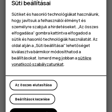
Süti beállításai
USB-csatlakozó
Sütiket és hasonló technológiákat használunk,
Előfordulhat, hogy a felhasználói útmutatóban említett
hogy javítsuk a felhasználói élményt és
egyes tartozékokat, például a töltőt, a headsetet vagy az
személyre szabjuk a hirdetéseket. „Az összes
adatkábelt külön kell megvásárolni.
elfogadása“ gombra kattintva elfogadod a
Okostelefonok
Alkatrészek és csatlakozók, mágnesesség
sütik és hasonló technológiák használatát. Az
Klasszikus telefonok
oldal alján a „Süti beállításai“ lehetőséget
Ne csatlakoztassa olyan eszközökhöz, amelyek kimeneti
kiválasztva bármikor módosíthatod a
jelet hoznak létre, mert az károsíthatja a készüléket. Ne
Tartozékok
beállításokat. Ismerd meg jobban a
sütikre
csatlakoztasson semmilyen feszültségforrást az
vonatkozó szabályzatunkat
.
audiocsatlakozóhoz. Ha a jóváhagyottól eltérő típusú
Táblagépek
külső eszközt vagy fülhallgatót csatlakoztat az
audiocsatlakozóhoz, akkor különösen ügyeljen a
hangerőre.
Az összes elutasítása
A készülék egyes részei mágnesesek. A készülék
vonzhatja a fémből készült tárgyakat. Ne tartson a
Beállítások kezelése
készülékhez közel huzamosabb ideig hitelkártyát vagy
egyéb mágneses kártyát, mert a kártyák károsodhatnak.