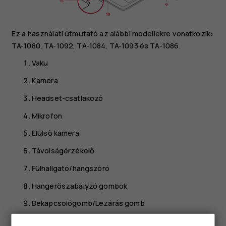
Ez a használati útmutató az alábbi modellekre vonatkozik:
TA-1080, TA-1092, TA-1084, TA-1093 és TA-1086.
Vaku
Kamera
Headset-csatlakozó
Mikrofon
Elülső kamera
Távolságérzékelő
Fülhallgató/hangszóró
Hangerőszabályzó gombok
Bekapcsológomb/Lezárás gomb
Hangszóró