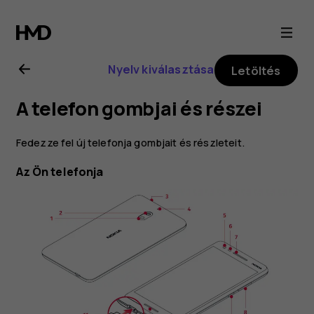
Nokia
2.1
Nyelv kiválasztása
Letöltés
felhasználói
A telefon gombjai és részei
kézikönyv
Fedezze fel új telefonja gombjait és részleteit.
Az Ön telefonja