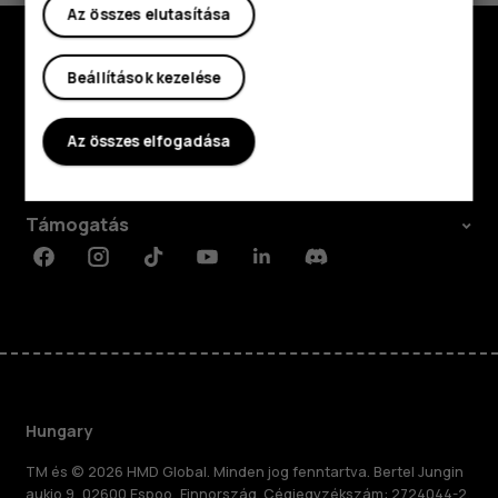
Az összes elutasítása
Beállítások kezelése
Fedezd fel
Rólunk
Az összes elfogadása
Planet and people
Támogatás
Facebook
Instagram
Tiktok
Youtube
Linkedin
Discord
Hungary
TM és © 2026 HMD Global. Minden jog fenntartva. Bertel Jungin
aukio 9, 02600 Espoo, Finnország. Cégjegyzékszám: 2724044-2.