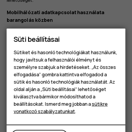
lehetőséget.
Mobilhálózati adatkapcsolat használata
barangolás közben
Koppintson a
Beállítások
>
Hálózat és internet
>
Süti beállításai
Mobilhálózat
lehetőségre, majd kapcsolja az
Barangolás
1
lehetőséget
Be
állásba.
Sütiket és hasonló technológiákat használunk,
Tipp:
Az adatforgalom követéséhez koppintson a
hogy javítsuk a felhasználói élményt és
Beállítások
>
Hálózat és internet
>
Adathasználat
személyre szabjuk a hirdetéseket. „Az összes
lehetőségre.
elfogadása“ gombra kattintva elfogadod a
Okostelefonok
sütik és hasonló technológiák használatát. Az
Klasszikus telefonok
oldal alján a „Süti beállításai“ lehetőséget
kiválasztva bármikor módosíthatod a
Tartozékok
beállításokat. Ismerd meg jobban a
sütikre
vonatkozó szabályzatunkat
.
Táblagépek
Hasznosnak találtad?
Igen
Nem