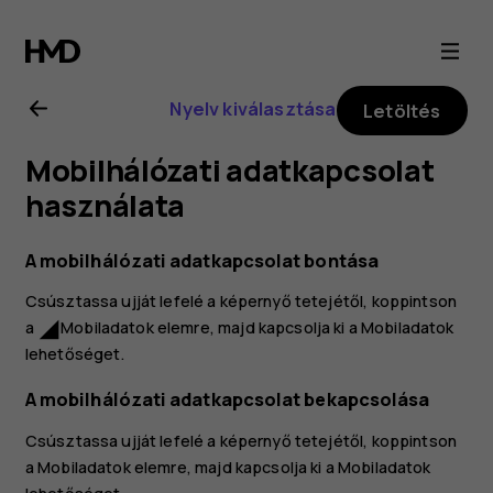
Nokia
2.1
Nyelv kiválasztása
Letöltés
felhasználói
Mobilhálózati adatkapcsolat
kézikönyv
használata
A mobilhálózati adatkapcsolat bontása
Csúsztassa ujját lefelé a képernyő tetejétől, koppintson
a
Mobiladatok
elemre, majd kapcsolja ki a
Mobiladatok
network_cell
lehetőséget.
A mobilhálózati adatkapcsolat bekapcsolása
Csúsztassa ujját lefelé a képernyő tetejétől, koppintson
a
Mobiladatok
elemre, majd kapcsolja ki a
Mobiladatok