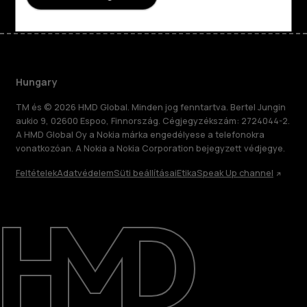
Hungary
TM és © 2026 HMD Global. Minden jog fenntartva. Bertel Jungin
aukio 9, 02600 Espoo, Finnország. Cégjegyzékszám: 2724044-2.
A HMD Global Oy a Nokia márka engedélyese a telefonokra
vonatkozóan. A Nokia a Nokia Corporation bejegyzett védjegye.
Feltételek
Adatvédelem
Süti beállításai
Etika
Speak Up channel
Rólunk
Javítás, újrafelhasználás, újrahasznosítás
Támogatás
Hungary