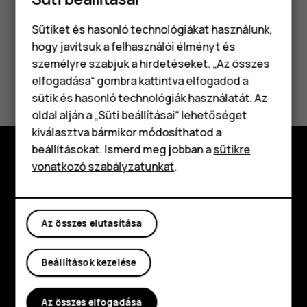
Sütiket és hasonló technológiákat használunk,
hogy javítsuk a felhasználói élményt és
személyre szabjuk a hirdetéseket. „Az összes
Hasznosnak találtad?
elfogadása“ gombra kattintva elfogadod a
Okostelefonok
sütik és hasonló technológiák használatát. Az
Klasszikus telefonok
Igen
Nem
oldal alján a „Süti beállításai“ lehetőséget
kiválasztva bármikor módosíthatod a
Tartozékok
beállításokat. Ismerd meg jobban a
sütikre
vonatkozó szabályzatunkat
.
Táblagépek
Fedezd fel
Rólunk
Az összes elutasítása
Planet and people
Támogatás
Beállítások kezelése
Facebook
Instagram
Tiktok
Youtube
Linkedin
Discord
Az összes elfogadása