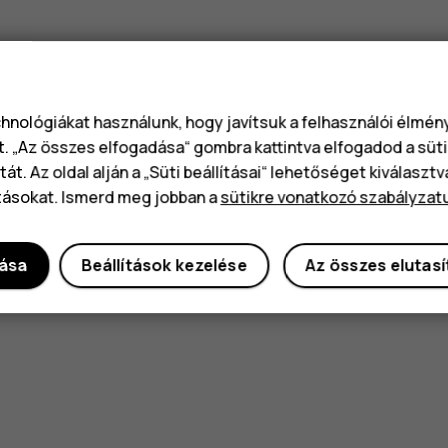
chnológiákat használunk, hogy javítsuk a felhasználói élmé
t. „Az összes elfogadása“ gombra kattintva elfogadod a süti
át. Az oldal alján a „Süti beállításai“ lehetőséget kiválaszt
tásokat. Ismerd meg jobban a
sütikre vonatkozó szabályzat
dása
Beállítások kezelése
Az összes elutas