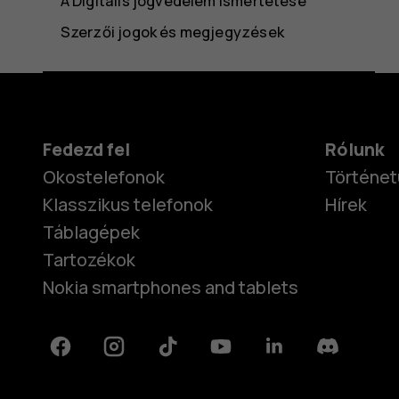
A Digitális jogvédelem ismertetése
Szerzői jogok és megjegyzések
Fedezd fel
Rólunk
Okostelefonok
Történet
Klasszikus telefonok
Hírek
Táblagépek
Tartozékok
Nokia smartphones and tablets
Facebook
Instagram
Tiktok
Youtube
Linkedin
Discord