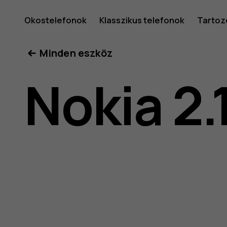
Nokia
Okostelefonok
Klasszikus telefonok
Tartoz
Minden eszköz
2.1
Nokia 2.
felhaszná
kéziköny