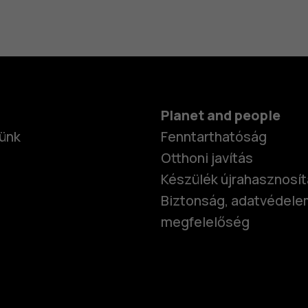
Planet and people
ünk
Fenntarthatóság
Otthoni javítás
Készülék újrahasznosí
Biztonság, adatvédele
megfelelőség