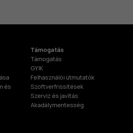
Támogatás
Támogatás
GYIK
tása
Felhasználói útmutatók
m és
Szoftverfrissítések
Szerviz és javítás
Akadálymentesség