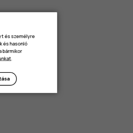
nyt és személyre
k és hasonló
va bármikor
unkat
.
ítása