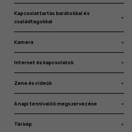
Kapcsolattartás barátokkal és
családtagokkal
Kamera
Internet és kapcsolatok
Zene és videók
A napi tennivalók megszervezése
Térkép