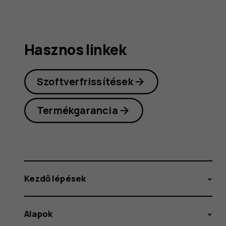
Hasznos linkek
Szoftverfrissítések
Termékgarancia
Kezdő lépések
Alapok