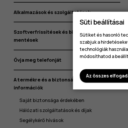
Alkalmazások és szolgáltatások
Süti beállításai
Szoftverfrissítések és biztonsági
Sütiket és hasonló te
mentések
szabjuk a hirdetéseke
technológiák használat
módosíthatod a beállí
Óvja meg telefonját
Az összes elfoga
A termékre és a biztonságra vonatkozó
információk
Saját biztonsága érdekében
Hálózati szolgáltatások és díjak
Segélykérő hívások