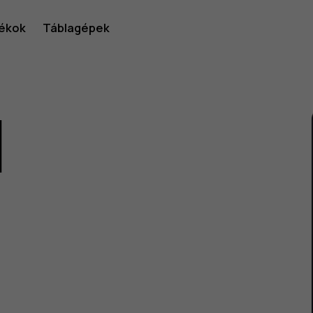
ékok
Táblagépek
1
lói
v