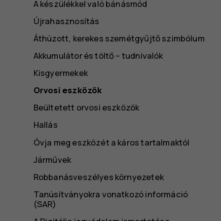
A készülékkel való bánásmód
Újrahasznosítás
Áthúzott, kerekes szemétgyűjtő szimbólum
Akkumulátor és töltő – tudnivalók
Kisgyermekek
Orvosi eszközök
Beültetett orvosi eszközök
Hallás
Óvja meg eszközét a káros tartalmaktól
Járművek
Robbanásveszélyes környezetek
Tanúsítványokra vonatkozó információ
(SAR)