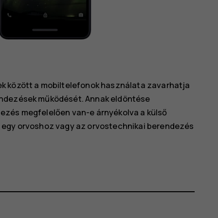
k között a mobiltelefonok használata zavarhatja
endezések működését. Annak eldöntése
ezés megfelelően van-e árnyékolva a külső
n egy orvoshoz vagy az orvostechnikai berendezés