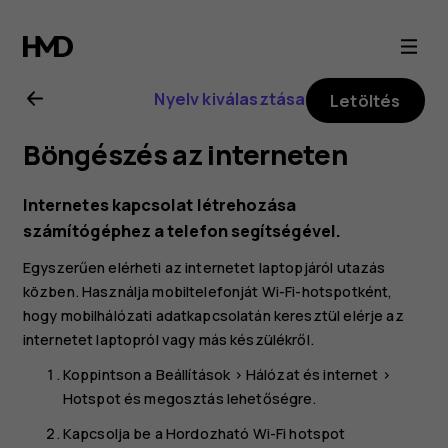
Nokia
2.1
Nyelv kiválasztása
Letöltés
felhasználói
Böngészés az interneten
kézikönyv
Internetes kapcsolat létrehozása
számítógéphez a telefon segítségével.
Egyszerűen elérheti az internetet laptopjáról utazás
közben. Használja mobiltelefonját Wi-Fi-hotspotként,
hogy mobilhálózati adatkapcsolatán keresztül elérje az
internetet laptopról vagy más készülékről.
Koppintson a
Beállítások
>
Hálózat és internet
>
Hotspot és megosztás
lehetőségre.
Kapcsolja be a
Hordozható Wi-Fi hotspot