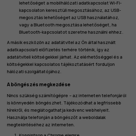
lehetőséget a mobilhálózati adatkapcsolat Wi-Fi-
kapcsolaton keresztüli megosztásához, az
USB-
megosztás
lehetőséget az USB használatához,
vagy a
Bluetooth megosztása
lehetőséget, ha
Bluetooth-kapcsolatot szeretne használni ehhez.
A másik eszközön az adatátvitel az Ön által használt
adatkapcsolati előfizetés terhére történik, így az
adatátviteli költségekkel járhat. Az elérhetőséggel és a
költségekkel kapcsolatos tájékoztatásért forduljon
hálózati szolgáltatójához.
A böngészés megkezdése
Nincs szükség számítógépre – az interneten telefonjáról
is könnyedén böngészhet. Tájékozódhat a legfrissebb
hírekről, és meglátogathatja kedvenc webhelyeit.
Használja telefonján a böngészőt a weboldalak
megtekintéséhez az interneten.
Koppintson a
Chrome
elemre.