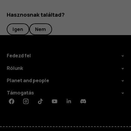
Hasznosnak találtad?
Igen
Nem
Fedezd fel
Rólunk
Planet and people
Támogatás
Facebook
Instagram
Tiktok
Youtube
Linkedin
Discord