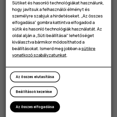
Sütiket és hasonló technológiákat használunk,
A Chrome alkalmazásban:
hogy javítsuk a felhasználói élményt és
Koppintson a címsáv melletti mezőre.
személyre szabjuk a hirdetéseket. „Az összes
elfogadása“ gombra kattintva elfogadod a
Koppintson a kívánt lapra.
Okostelefonok
sütik és hasonló technológiák használatát. Az
Lap bezárása
Klasszikus telefonok
oldal alján a „Süti beállításai“ lehetőséget
kiválasztva bármikor módosíthatod a
A Chrome alkalmazásban:
Tartozékok
beállításokat. Ismerd meg jobban a
sütikre
Koppintson a címsáv melletti mezőre.
vonatkozó szabályzatunkat
.
Táblagépek
Koppintson az
X
elemre a bezárni kívánt lapon.
Keresés az interneten
Az összes elutasítása
Fedezze fel az internetet és a külvilágot a Google Kereső
használatával. A billentyűzet segítségével adhat meg
Beállítások kezelése
keresőszavakat.
A Chrome alkalmazásban:
Az összes elfogadása
Koppintson a keresősávra.