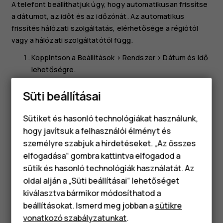
A telefont beállíthatjuk úgy, hogy automatikusan frissítse
a dátumot, az időt és az időzónát. Az automatikus
frissítés hálózati szolgáltatás, elérhetősége a régiótól
vagy a hálózati szolgáltatótól függ.
Koppintson a
Beállítások
>
Rendszer
>
Dátum és idő
lehetőségre.
Kapcsolja be az
Automatikus dátum és idő
funkciót.
Süti beállításai
Kapcsolja be az
Automatikus időzóna
funkciót.
Sütiket és hasonló technológiákat használunk,
Az óra átállítása a 24 órás megjelenítési
hogy javítsuk a felhasználói élményt és
formátumra
személyre szabjuk a hirdetéseket. „Az összes
elfogadása“ gombra kattintva elfogadod a
Okostelefonok
Koppintson a
Beállítások
>
Rendszer
>
Dátum és idő
sütik és hasonló technológiák használatát. Az
lehetőségre, és kapcsolja be a
24 órás formátum
Klasszikus telefonok
oldal alján a „Süti beállításai“ lehetőséget
használata
beállítást.
kiválasztva bármikor módosíthatod a
Tartozékok
beállításokat. Ismerd meg jobban a
sütikre
vonatkozó szabályzatunkat
.