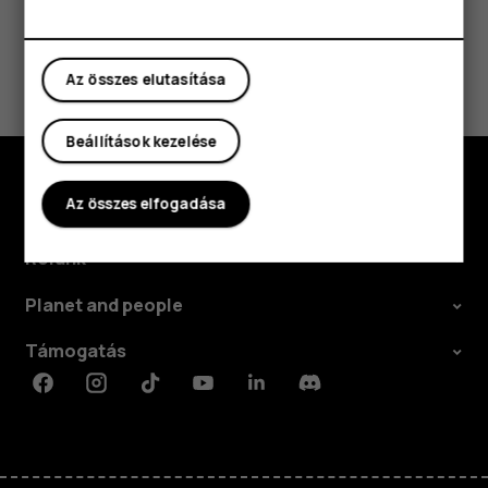
Táblagépek
Hasznosnak találtad?
Az összes elutasítása
Igen
Nem
Beállítások kezelése
Az összes elfogadása
Fedezd fel
Rólunk
Planet and people
Támogatás
Facebook
Instagram
Tiktok
Youtube
Linkedin
Discord