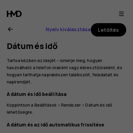
Nokia
2.1
Nyelv kiválasztása
Letöltés
felhasználói
Dátum és idő
kézikönyv
Tartsa kézben az idejét – ismerje meg, hogyan
használható a telefon óraként vagy ébresztőóraként, és
hogyan tarthatja naprakészen találkozóit, feladatait és
napirendjét.
A dátum és idő beállítása
Koppintson a
Beállítások
>
Rendszer
>
Dátum és idő
lehetőségre.
A dátum és az idő automatikus frissítése