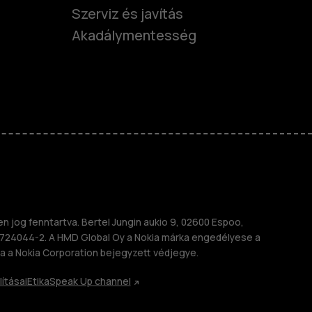
Szerviz és javítás
Akadálymentesség
nok
telefonok
 jog fenntartva. Bertel Jungin aukio 9, 02600 Espoo,
724044-2. A HMD Global Oy a Nokia márka engedélyese a
a a Nokia Corporation bejegyzett védjegye.
lításai
Etika
Speak Up channel