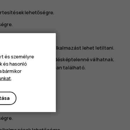
rtesítések
lehetőségre.
ségre.
lhat, hogy nem minden alkalmazást lehet letiltani.
nyt és személyre
yéb alkalmazások is működésképtelenné válhatnak.
k és hasonló
sználói dokumentációjában található.
va bármikor
unkat
.
kalmazáslistához.
ítása
rtesítések
lehetőségre.
ségre.
t alkalmazások
lehetőségre.