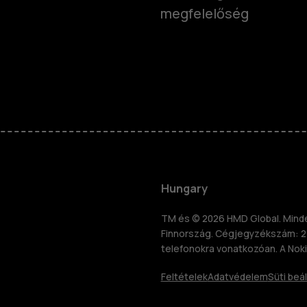
megfelelőség
Okostelefo
Klasszikus 
Hungary
Tartozékok
TM és © 2026 HMD Global. Minden
Finnország. Cégjegyzékszám: 2
znosítás
telefonokra vonatkozóan. A Noki
Táblagépek
Feltételek
Adatvédelem
Süti beál