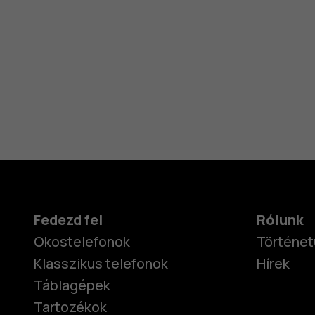
Fedezd fel
Rólunk
Okostelefonok
Történet
Klasszikus telefonok
Hírek
Táblagépek
Tartozékok