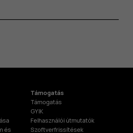
Támogatás
Támogatás
GYIK
tása
Felhasználói útmutatók
m és
Szoftverfrissítések