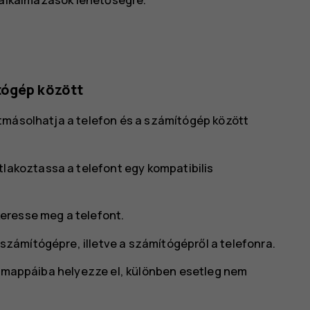
tógép között
tmásolhatja a telefon és a számítógép között
tlakoztassa a telefont egy kompatibilis
 keresse meg a telefont.
 számítógépre, illetve a számítógépről a telefonra.
lő mappáiba helyezze el, különben esetleg nem