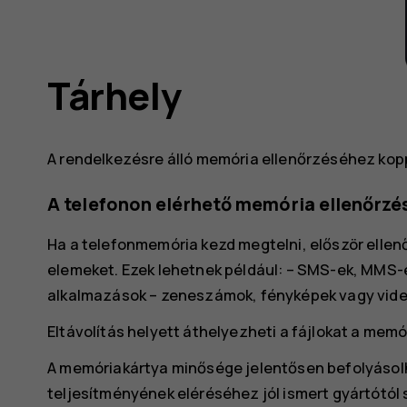
Tárhely
A rendelkezésre álló memória ellenőrzéséhez kop
A telefonon elérhető memória ellenőrzé
Ha a telefonmemória kezd megtelni, először ellenő
elemeket. Ezek lehetnek például: – SMS-ek, MMS-ek
alkalmazások – zeneszámok, fényképek vagy vide
Eltávolítás helyett áthelyezheti a fájlokat a memó
A memóriakártya minősége jelentősen befolyásolha
teljesítményének eléréséhez jól ismert gyártótól