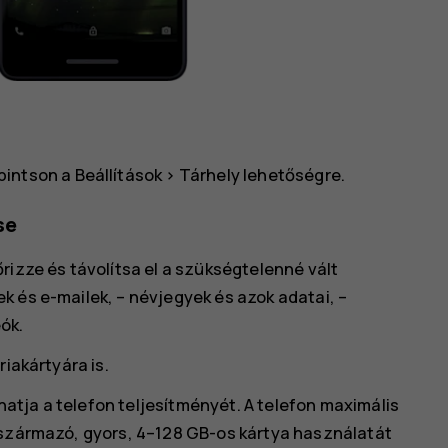
pintson a
Beállítások
>
Tárhely
lehetőségre.
se
rizze és távolítsa el a szükségtelenné vált
 és e-mailek, – névjegyek és azok adatai, –
ók.
riakártyára is.
tja a telefon teljesítményét. A telefon maximális
 származó, gyors, 4–128 GB-os kártya használatát