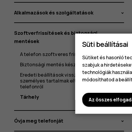
Alkalmazások és szolgáltatások
Szoftverfrissítések és biztonsági
mentések
Süti beállításai
A telefon szoftveres frissítése
Sütiket és hasonló te
Biztonsági mentés készítése az adatokról
szabjuk a hirdetéseke
technológiák használat
Eredeti beállítások visszaállítása és
módosíthatod a beállí
személyes tartalmak eltávolítása a
telefonról
Tárhely
Az összes elfoga
Óvja meg telefonját