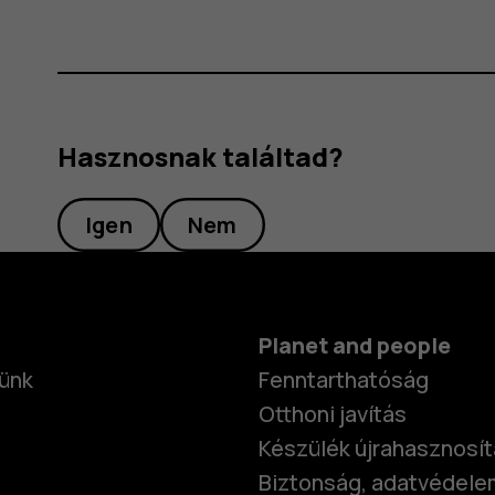
Hasznosnak találtad?
Igen
Nem
Planet and people
ünk
Fenntarthatóság
Otthoni javítás
Készülék újrahasznosí
Biztonság, adatvédele