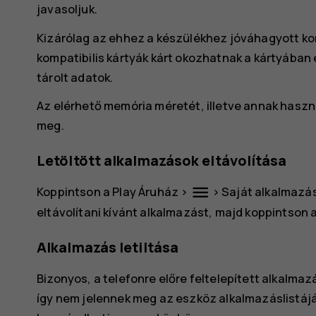
javasoljuk.
Kizárólag az ehhez a készülékhez jóváhagyott ko
kompatibilis kártyák kárt okozhatnak a kártyában
tárolt adatok.
Az elérhető memória méretét, illetve annak haszn
meg.
Letöltött alkalmazások eltávolítása
menu
Koppintson a
Play Áruház
>
>
Saját alkalmazás
eltávolítani kívánt alkalmazást, majd koppintson 
Alkalmazás letiltása
Bizonyos, a telefonre előre feltelepített alkalmazá
így nem jelennek meg az eszköz alkalmazáslistáján