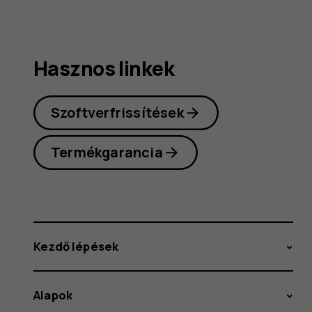
Hasznos linkek
Szoftverfrissítések
Termékgarancia
Kezdő lépések
Alapok