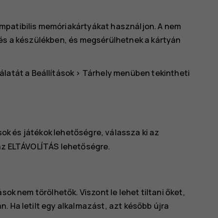
mpatibilis memóriakártyákat használjon. A nem
 és a készülékben, és megsérülhetnek a kártyán
álatát a
Beállítások
>
Tárhely
menüben tekintheti
ok és játékok
lehetőségre, válassza ki az
az
ELTÁVOLÍTÁS
lehetőségre.
sok nem törölhetők. Viszont le lehet tiltani őket,
. Ha letilt egy alkalmazást, azt később újra