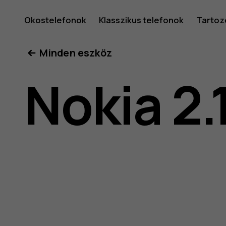
Nokia
Okostelefonok
Klasszikus telefonok
Tartoz
Minden eszköz
2.1
Nokia 2.
felhaszná
kéziköny