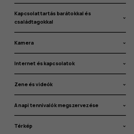
Kapcsolattartás barátokkal és
családtagokkal
Kamera
Internet és kapcsolatok
Zene és videók
A napi tennivalók megszervezése
Térkép