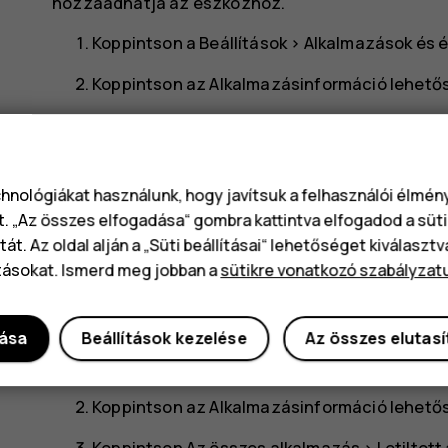
hozzáadhatja az eszközhöz.
Koppintson a
Beállítások
>
Alkalmazások és é
Koppintson az
Alkalmazásinformáció
lehető
Koppintson az alkalmazás nevére.
Koppintson a
LETILTÁS
lehetőségre. Előfordu
chnológiákat használunk, hogy javítsuk a felhasználói élmé
Az eltávolított alkalmazás jelenlététől függő eg
t. „Az összes elfogadása“ gombra kattintva elfogadod a süti
További információ a telepített alkalmazás felha
át. Az oldal alján a „Süti beállításai“ lehetőséget kiválaszt
tásokat. Ismerd meg jobban a
sütikre vonatkozó szabályzat
Letiltott alkalmazás újbóli hozzáadása
Egy letiltott alkalmazást ismét hozzáadhat az al
dása
Beállítások kezelése
Az összes elutas
Koppintson a
Beállítások
>
Alkalmazások és é
Koppintson az
Alkalmazásinformáció
lehető
Koppintson
Az összes alkalmazás
>
Letiltot