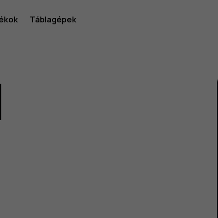
ékok
Táblagépek
1
lói
v