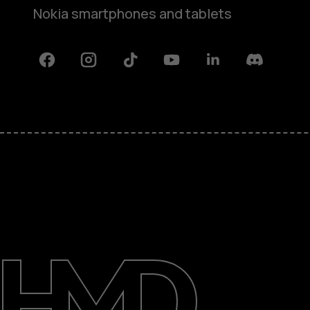
Nokia smartphones and tablets
Facebook
Instagram
Tiktok
Youtube
Linkedin
Discord
Rólunk
Javítás, újrafelhasználás, újrahas
Támogatás
Hungary