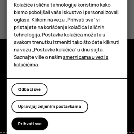
Kolačiće i slične tehnologije koristimo kako
bismo poboljšali vaše iskustvo i personalizovali
Da li vam je ovo bilo korisno?
oglase. Klikom na vezu „Prihvati sve” vi
pristajete na korišćenje kolačića i sličnih
Da
Ne
tehnologija. Postavke kolačića možete u
Pametni telefoni
svakom trenutku izmeniti tako što ćete kliknuti
na vezu „Postavke kolačića” u dnu sajta.
Klasični telefoni
Saznajte više o našim
smernicama u vezi s
Istražite
Tableti
kolačićima
.
O kompaniji
Planet and people
Odbaci sve
Podrška
Upravljaj željenim postavkama
Facebook
Instagram
Tiktok
Youtube
Linkedin
Discord
Prihvati sve