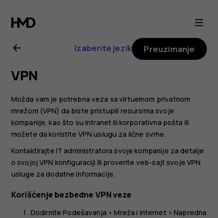
Nokia
G20
Izaberite jezik
Preuzimanje
uputstvo
VPN
za
Možda vam je potrebna veza sa virtuelnom privatnom
korisnike
mrežom (VPN) da biste pristupili resursima svoje
kompanije, kao što su intranet ili korporativna pošta ili
možete da koristite VPN uslugu za lične svrhe.
Kontaktirajte IT administratora svoje kompanije za detalje
o svojoj VPN konfiguraciji ili proverite veb-sajt svoje VPN
usluge za dodatne informacije.
Korišćenje bezbedne VPN veze
Dodirnite
Podešavanja
>
Mreža i internet
>
Napredna