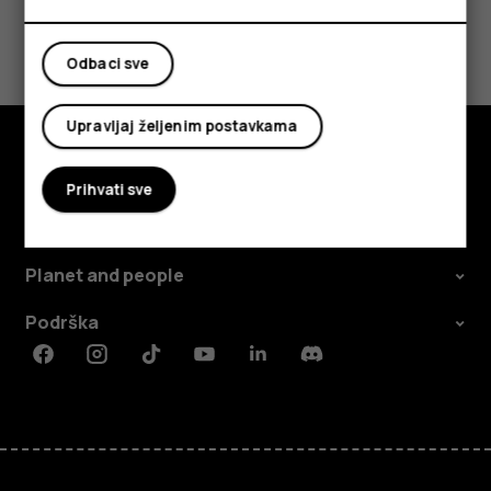
Da li vam je ovo bilo korisno?
Odbaci sve
Da
Ne
Upravljaj željenim postavkama
Istražite
Prihvati sve
O kompaniji
Planet and people
Podrška
Facebook
Instagram
Tiktok
Youtube
Linkedin
Discord