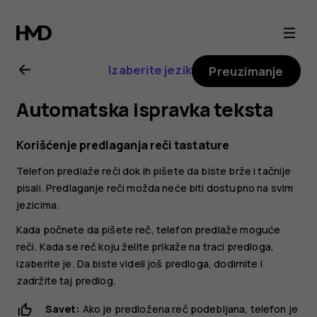
Nokia
G20
Izaberite jezik
Preuzimanje
uputstvo
Automatska ispravka teksta
za
Korišćenje predlaganja reči tastature
korisnike
Telefon predlaže reči dok ih pišete da biste brže i tačnije
pisali. Predlaganje reči možda neće biti dostupno na svim
jezicima.
Kada počnete da pišete reč, telefon predlaže moguće
reči. Kada se reč koju želite prikaže na traci predloga,
izaberite je. Da biste videli još predloga, dodirnite i
zadržite taj predlog.
Savet:
Ako je predložena reč podebljana, telefon je