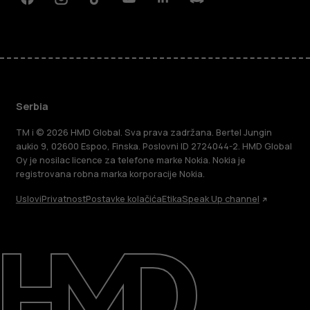
Facebook
Instagram
Tiktok
Youtube
Linkedin
Discord
Serbia
TM i © 2026 HMD Global. Sva prava zadržana. Bertel Jungin
aukio 9, 02600 Espoo, Finska. Poslovni ID 2724044-2. HMD Global
Oy je nosilac licence za telefone marke Nokia. Nokia je
registrovana robna marka korporacije Nokia.
Uslovi
Privatnost
Postavke kolačića
Etika
Speak Up channel
O kompaniji
Podrška