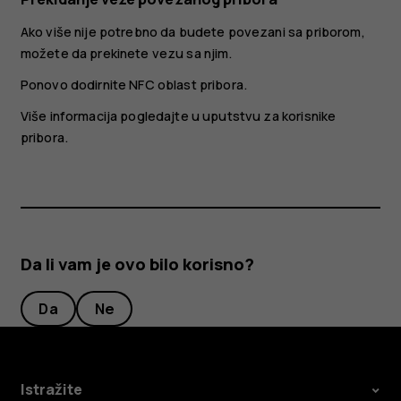
Ako više nije potrebno da budete povezani sa priborom,
možete da prekinete vezu sa njim.
Ponovo dodirnite NFC oblast pribora.
Više informacija pogledajte u uputstvu za korisnike
pribora.
Da li vam je ovo bilo korisno?
Da
Ne
Istražite