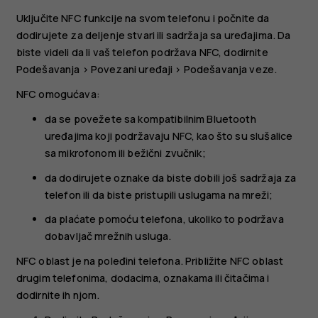
Uključite NFC funkcije na svom telefonu i počnite da
dodirujete za deljenje stvari ili sadržaja sa uređajima. Da
biste videli da li vaš telefon podržava NFC, dodirnite
Podešavanja
>
Povezani uređaji
>
Podešavanja veze
.
NFC omogućava:
da se povežete sa kompatibilnim Bluetooth
uređajima koji podržavaju NFC, kao što su slušalice
sa mikrofonom ili bežični zvučnik;
da dodirujete oznake da biste dobili još sadržaja za
telefon ili da biste pristupili uslugama na mreži;
da plaćate pomoću telefona, ukoliko to podržava
dobavljač mrežnih usluga.
NFC oblast je na poleđini telefona. Približite NFC oblast
drugim telefonima, dodacima, oznakama ili čitačima i
dodirnite ih njom.