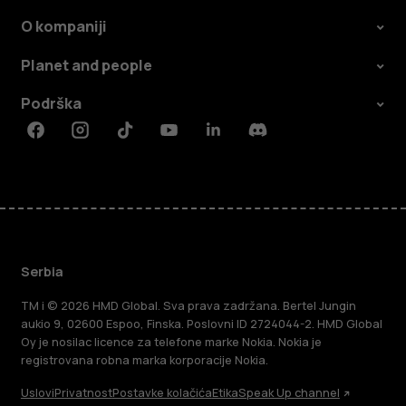
O kompaniji
Planet and people
Podrška
Facebook
Instagram
Tiktok
Youtube
Linkedin
Discord
Serbia
TM i © 2026 HMD Global. Sva prava zadržana. Bertel Jungin
aukio 9, 02600 Espoo, Finska. Poslovni ID 2724044-2. HMD Global
Oy je nosilac licence za telefone marke Nokia. Nokia je
registrovana robna marka korporacije Nokia.
Uslovi
Privatnost
Postavke kolačića
Etika
Speak Up channel