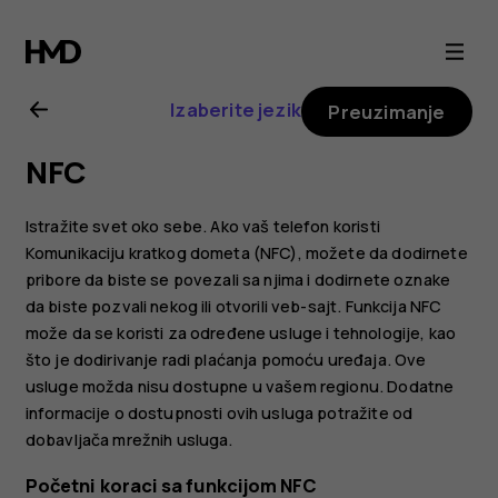
Nokia
G20
Izaberite jezik
Preuzimanje
uputstvo
NFC
za
Istražite svet oko sebe. Ako vaš telefon koristi
korisnike
Komunikaciju kratkog dometa (NFC), možete da dodirnete
pribore da biste se povezali sa njima i dodirnete oznake
da biste pozvali nekog ili otvorili veb-sajt. Funkcija NFC
može da se koristi za određene usluge i tehnologije, kao
što je dodirivanje radi plaćanja pomoću uređaja. Ove
usluge možda nisu dostupne u vašem regionu. Dodatne
informacije o dostupnosti ovih usluga potražite od
dobavljača mrežnih usluga.
Početni koraci sa funkcijom NFC