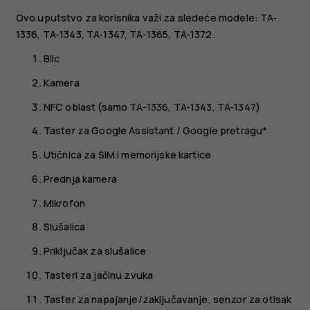
Ovo uputstvo za korisnika važi za sledeće modele: TA-
1336, TA-1343, TA-1347, TA-1365, TA-1372.
Blic
Kamera
NFC oblast (samo TA-1336, TA-1343, TA-1347)
Taster za Google Assistant / Google pretragu*
Utičnica za SIM i memorijske kartice
Prednja kamera
Mikrofon
Slušalica
Priključak za slušalice
Tasteri za jačinu zvuka
Taster za napajanje/zaključavanje, senzor za otisak