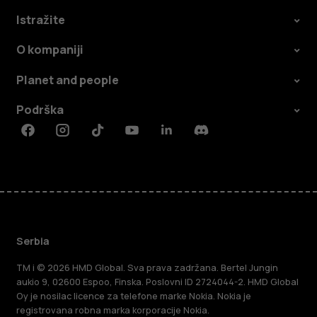
Istražite
O kompaniji
Planet and people
Podrška
Facebook
Instagram
Tiktok
Youtube
Linkedin
Discord
Serbia
TM i © 2026 HMD Global. Sva prava zadržana. Bertel Jungin
aukio 9, 02600 Espoo, Finska. Poslovni ID 2724044-2. HMD Global
Oy je nosilac licence za telefone marke Nokia. Nokia je
registrovana robna marka korporacije Nokia.