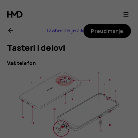
Nokia
G20
Izaberite jezik
Preuzimanje
uputstvo
Tasteri i delovi
za
Vaš telefon
korisnike