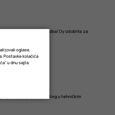
or koje je kompanija HMD Global Oy odobrila za
mpatibilne proizvode.
alizovali oglase.
ja. Postavke kolačića
ća” u dnu sajta.
pogledajte njegov IP rejting u tehničkim