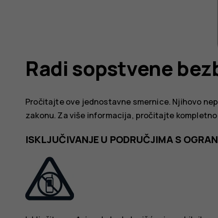
Radi sopstvene bez
Pročitajte ove jednostavne smernice. Njihovo nep
zakonu. Za više informacija, pročitajte kompletno
ISKLJUČIVANJE U PODRUČJIMA S OGRA