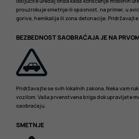
Isključite uređaj onda kada korišćenje mobilnih ur
prouzrokuje smetnje ili opasnost, na primer, u avi
goriva, hemikalija ili zona detonacije. Pridržavaj
BEZBEDNOST SAOBRAĆAJA JE NA PRVO
Pridržavajte se svih lokalnih zakona. Neka vam ru
vozilom. Vaša prvenstvena briga dok upravljate 
saobraćaju.
SMETNJE