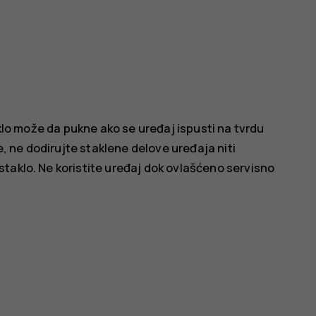
aklo može da pukne ako se uređaj ispusti na tvrdu
e, ne dodirujte staklene delove uređaja niti
taklo. Ne koristite uređaj dok ovlašćeno servisno