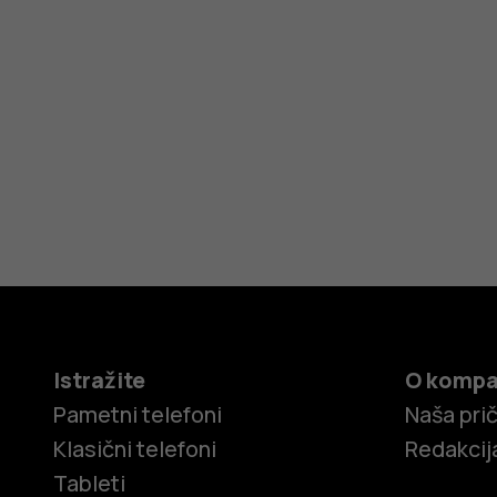
Istražite
O kompa
Pametni telefoni
Naša pri
Klasični telefoni
Redakcij
Tableti