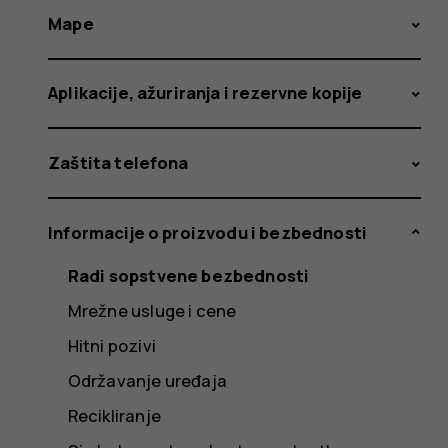
Mape
Aplikacije, ažuriranja i rezervne kopije
Zaštita telefona
Informacije o proizvodu i bezbednosti
Radi sopstvene bezbednosti
Mrežne usluge i cene
Hitni pozivi
Održavanje uređaja
Recikliranje