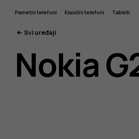
Nokia
Pametni telefoni
Klasični telefoni
Tableti
Svi uređaji
G20
Nokia G
uputstvo
za