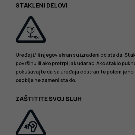
STAKLENI DELOVI
Uređaj i/ili njegov ekran su izrađeni od stakla. St
površinu ili ako pretrpi jak udarac. Ako staklo pukn
pokušavajte da sa uređaja odstranite polomljeno s
osoblje ne zameni staklo.
ZAŠTITITE SVOJ SLUH