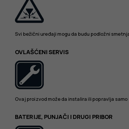
Svi bežični uređaji mogu da budu podložni smetnja
OVLAŠĆENI SERVIS
Ovaj proizvod može da instalira ili popravlja samo
BATERIJE, PUNJAČI I DRUGI PRIBOR