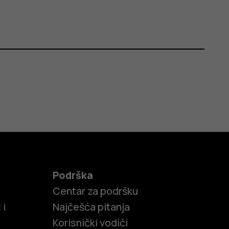
Podrška
Centar za podršku
 i
Najčešća pitanja
Korisnički vodiči