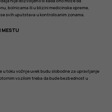
eđaja nije dozvoljeno ili kada ono može da
onu, bolnicama ili u blizini medicinske opreme,
te se svih uputstava u kontrolisanim zonama.
M MESTU
ke u toku vožnje uvek budu slobodne za upravljanje
motornim vozilom treba da bude bezbednost u