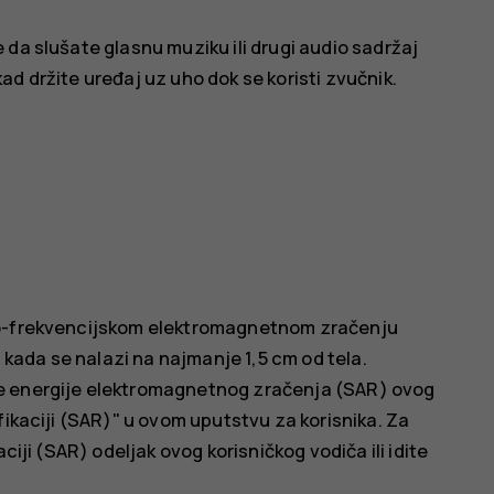
da slušate glasnu muziku ili drugi audio sadržaj
d držite uređaj uz uho dok se koristi zvučnik.
io-frekvencijskom elektromagnetnom zračenju
i kada se nalazi na najmanje 1,5 cm od tela.
e energije elektromagnetnog zračenja (SAR) ovog
fikaciji (SAR)" u ovom uputstvu za korisnika. Za
ciji (SAR) odeljak ovog korisničkog vodiča ili idite