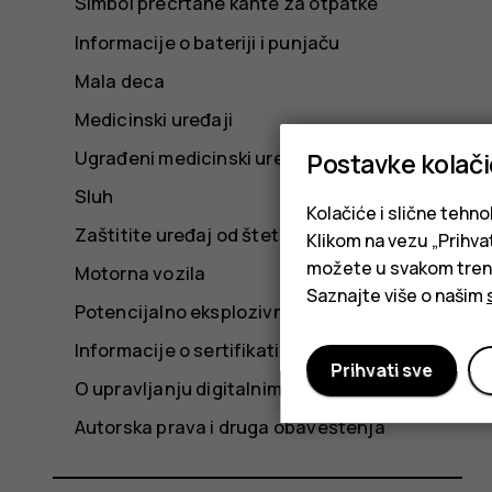
Simbol precrtane kante za otpatke
Informacije o bateriji i punjaču
Mala deca
Medicinski uređaji
Ugrađeni medicinski uređaji
Postavke kolač
Sluh
Kolačiće i slične tehno
Zaštitite uređaj od štetnog sadržaja
Klikom na vezu „Prihvat
možete u svakom trenut
Motorna vozila
Saznajte više o našim
Potencijalno eksplozivne sredine
Informacije o sertifikatima
Prihvati sve
O upravljanju digitalnim pravima
Autorska prava i druga obaveštenja