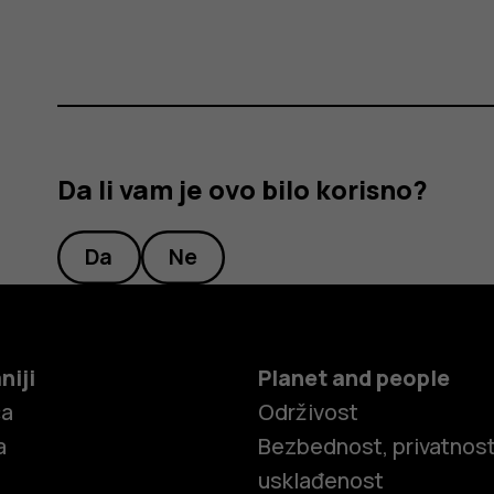
Da li vam je ovo bilo korisno?
Da
Ne
niji
Planet and people
ča
Održivost
a
Bezbednost, privatnost
usklađenost