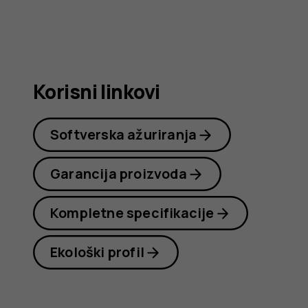
korisnike
Korisni linkovi
Softverska ažuriranja
Garancija proizvoda
Kompletne specifikacije
Ekološki profil