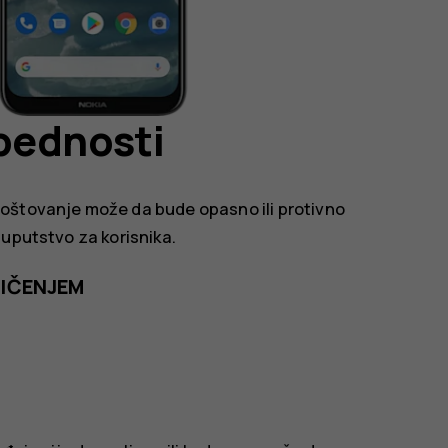
bednosti
oštovanje može da bude opasno ili protivno
 uputstvo za korisnika.
NIČENJEM