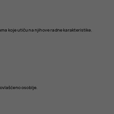
ma koje utiču na njihove radne karakteristike.
 ovlašćeno osoblje.