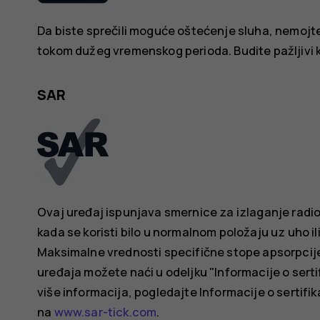
Da biste sprečili moguće oštećenje sluha, nemojte 
tokom dužeg vremenskog perioda. Budite pažljivi ka
SAR
Ovaj uređaj ispunjava smernice za izlaganje rad
kada se koristi bilo u normalnom položaju uz uho il
Maksimalne vrednosti specifične stope apsorpcij
uređaja možete naći u odeljku "Informacije o serti
više informacija, pogledajte Informacije o sertifika
na
www.sar-tick.com
.