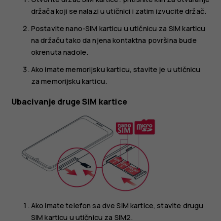
držača koji se nalazi u utičnici i zatim izvucite držač.
Postavite nano-SIM karticu u utičnicu za SIM karticu
na držaču tako da njena kontaktna površina bude
okrenuta nadole.
Ako imate memorijsku karticu, stavite je u utičnicu
za memorijsku karticu.
Ubacivanje druge SIM kartice
Ako imate telefon sa dve SIM kartice, stavite drugu
SIM karticu u utičnicu za SIM2.