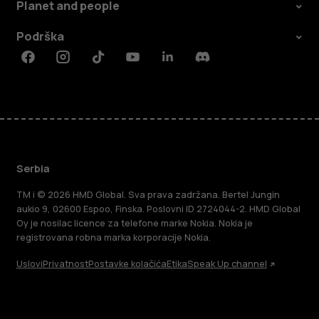
Planet and people
Podrška
Facebook
Instagram
Tiktok
Youtube
Linkedin
Discord
Serbia
TM i © 2026 HMD Global. Sva prava zadržana. Bertel Jungin
aukio 9, 02600 Espoo, Finska. Poslovni ID 2724044-2. HMD Global
Oy je nosilac licence za telefone marke Nokia. Nokia je
registrovana robna marka korporacije Nokia.
Uslovi
Privatnost
Postavke kolačića
Etika
Speak Up channel