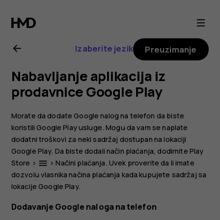
Nokia
G20
Izaberite jezik
Preuzimanje
uputstvo
Nabavljanje aplikacija iz
za
prodavnice Google Play
korisnike
Morate da dodate Google nalog na telefon da biste
koristili Google Play usluge. Mogu da vam se naplate
dodatni troškovi za neki sadržaj dostupan na lokaciji
Google Play. Da biste dodali način plaćanja, dodirnite
Play
Store
>
>
Načini plaćanja
. Uvek proverite da li imate
menu
dozvolu vlasnika načina plaćanja kada kupujete sadržaj sa
lokacije Google Play.
Dodavanje Google naloga na telefon