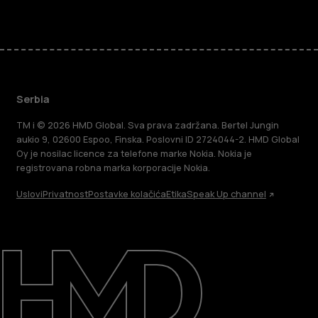
Serbia
TM i © 2026 HMD Global. Sva prava zadržana. Bertel Jungin
aukio 9, 02600 Espoo, Finska. Poslovni ID 2724044-2. HMD Global
Oy je nosilac licence za telefone marke Nokia. Nokia je
registrovana robna marka korporacije Nokia.
Uslovi
Privatnost
Postavke kolačića
Etika
Speak Up channel
O kompaniji
Podrška
Serbia