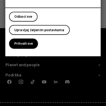
Da li vam je ovo bilo korisno?
Odbaci sve
Da
Ne
Upravljaj željenim postavkama
Prihvati sve
Istražite
O kompaniji
Planet and people
Podrška
Facebook
Instagram
Tiktok
Youtube
Linkedin
Discord