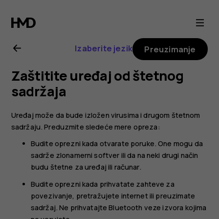
Nokia
G20
Izaberite jezik
Preuzimanje
uputstvo
Zaštitite uređaj od štetnog
za
sadržaja
korisnike
Uređaj može da bude izložen virusima i drugom štetnom
sadržaju. Preduzmite sledeće mere opreza:
Budite oprezni kada otvarate poruke. One mogu da
sadrže zlonamerni softver ili da na neki drugi način
budu štetne za uređaj ili računar.
Budite oprezni kada prihvatate zahteve za
povezivanje, pretražujete internet ili preuzimate
sadržaj. Ne prihvatajte Bluetooth veze izvora kojima