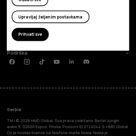
Istražite
Upravljaj željenim postavkama
O kompaniji
Prihvati sve
Planet and people
Podrška
Facebook
Instagram
Tiktok
Youtube
Linkedin
Discord
Serbia
TM i © 2026 HMD Global. Sva prava zadržana. Bertel Jungin
aukio 9, 02600 Espoo, Finska. Poslovni ID 2724044-2. HMD Global
Oy je nosilac licence za telefone marke Nokia. Nokia je