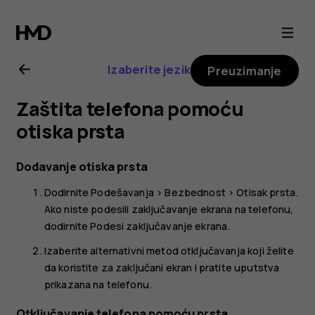
Nokia
G20
Izaberite jezik
Preuzimanje
uputstvo
Zaštita telefona pomoću
za
otiska prsta
korisnike
Dodavanje otiska prsta
Dodirnite
Podešavanja
>
Bezbednost
>
Otisak prsta
.
Ako niste podesili zaključavanje ekrana na telefonu,
dodirnite
Podesi zaključavanje ekrana
.
Izaberite alternativni metod otključavanja koji želite
da koristite za zaključani ekran i pratite uputstva
prikazana na telefonu.
Otključavanje telefona pomoću prsta