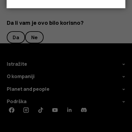
Da li vam je ovo bilo korisno?
Da
Ne
Istražite
O kompaniji
Planet and people
Podrška
Facebook
Instagram
Tiktok
Youtube
Linkedin
Discord