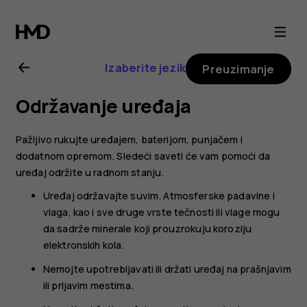
Nokia
G20
Izaberite jezik
Preuzimanje
uputstvo
Održavanje uređaja
za
Pažljivo rukujte uređajem, baterijom, punjačem i
korisnike
dodatnom opremom. Sledeći saveti će vam pomoći da
uređaj održite u radnom stanju.
Uređaj održavajte suvim. Atmosferske padavine i
vlaga, kao i sve druge vrste tečnosti ili vlage mogu
da sadrže minerale koji prouzrokuju koroziju
elektronskih kola.
Nemojte upotrebljavati ili držati uređaj na prašnjavim
ili prljavim mestima.