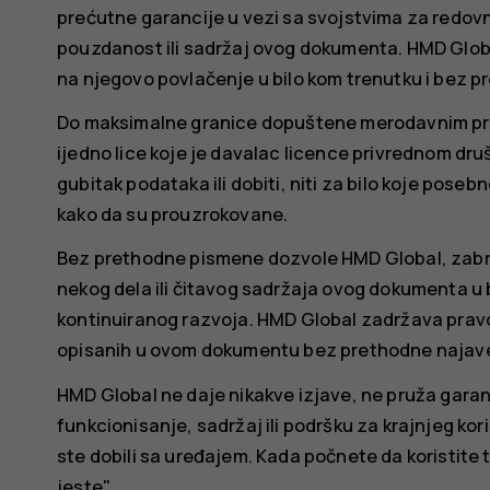
prećutne garancije u vezi sa svojstvima za redovn
pouzdanost ili sadržaj ovog dokumenta. HMD Glob
na njegovo povlačenje u bilo kom trenutku i bez p
Do maksimalne granice dopuštene merodavnim prav
ijedno lice koje je davalac licence privrednom dr
gubitak podataka ili dobiti, niti za bilo koje poseb
kako da su prouzrokovane.
Bez prethodne pismene dozvole HMD Global, zabran
nekog dela ili čitavog sadržaja ovog dokumenta u b
kontinuiranog razvoja. HMD Global zadržava pravo
opisanih u ovom dokumentu bez prethodne najav
HMD Global ne daje nikakve izjave, ne pruža garan
funkcionisanje, sadržaj ili podršku za krajnjeg ko
ste dobili sa uređajem. Kada počnete da koristite 
jeste".