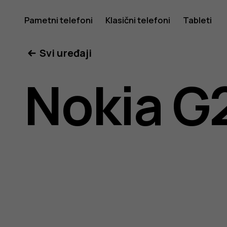
Nokia
Pametni telefoni
Klasični telefoni
Tableti
Svi uređaji
G20
Nokia G
uputstvo
za