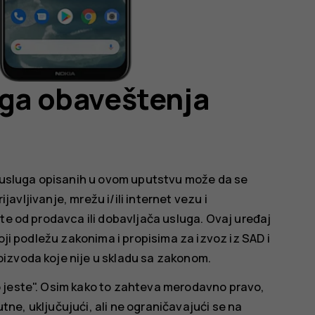
uga obaveštenja
i usluga opisanih u ovom uputstvu može da se
ijavljivanje, mrežu i/ili internet vezu i
te od prodavca ili dobavljača usluga. Ovaj uređaj
oji podležu zakonima i propisima za izvoz iz SAD i
izvoda koje nije u skladu sa zakonom.
 jeste". Osim kako to zahteva merodavno pravo,
ćutne, uključujući, ali ne ograničavajući se na