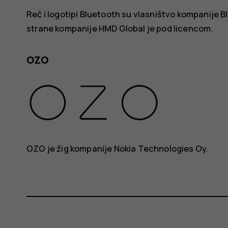
Reč i logotipi Bluetooth su vlasništvo kompanije B
strane kompanije HMD Global je pod licencom.
OZO
OZO je žig kompanije Nokia Technologies Oy.