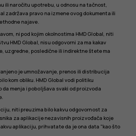
u ili naročitu upotrebu, u odnosu na tačnost,
al zadržava pravo na izmene ovog dokumenta ili
rethodne najave.
om, ni pod kojim okolnostima HMD Global, niti
uštvu HMD Global, nisu odgovorni za ma kakav
ne, uzgredne, posledične ili indirektne štete ma
jeno je umnožavanje, prenos ili distribucija
ilo kom obliku. HMD Global vodi politiku
 da menja i poboljšava svaki od proizvoda
e.
ciju, niti preuzima bilo kakvu odgovornost za
risnika za aplikacije nezavisnih proizvođača koje
takvu aplikaciju, prihvatate da je ona data "kao što