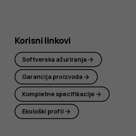
korisnike
Korisni linkovi
Softverska ažuriranja
Garancija proizvoda
Kompletne specifikacije
Ekološki profil