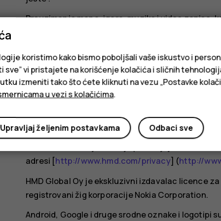
Preuzimanje mapa, igara, muzike i video zapisa, ka
podrazumeva prenos velike količine podataka. Do
ića
podataka. Dostupnost određenog proizvoda, usluga
logije koristimo kako bismo poboljšali vaše iskustvo i person
regiona. Obratite se lokalnom distributeru za detal
i sve” vi pristajete na korišćenje kolačića i sličnih tehnologi
Pojedine funkcije, funkcionalnost i specifikacije
ku izmeniti tako što ćete kliknuti na vezu „Postavke kolači
opštim odredbama, uslovima i naplati.
smernicama u vezi s kolačićima
.
Sve pružene specifikacije, funkcije i druge infor
prethodne najave.
Upravljaj željenim postavkama
Odbaci sve
Na vaše korišćenje uređaja primenjuju se HMD Glo
adresi [
http://www.hmd.com/privacy
] (
http://ww
HMD Global Oy je ekskluzivni izdavalac licence za 
registrovani žig korporacije Nokia Corporation.
Android, Google i druge srodne oznake i logotipi s