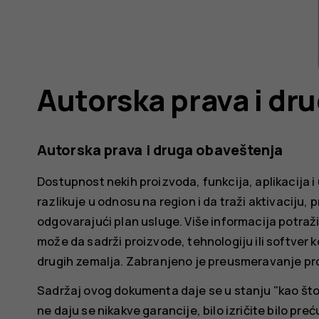
Autorska prava i dr
Autorska prava i druga obaveštenja
Dostupnost nekih proizvoda, funkcija, aplikacija 
razlikuje u odnosu na region i da traži aktivaciju, pr
odgovarajući plan usluge. Više informacija potraži
može da sadrži proizvode, tehnologiju ili softver k
drugih zemalja. Zabranjeno je preusmeravanje pro
Sadržaj ovog dokumenta daje se u stanju "kao što
ne daju se nikakve garancije, bilo izričite bilo pre