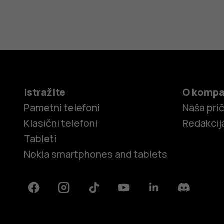
Istražite
O kompa
Pametni telefoni
Naša pri
Klasični telefoni
Redakcij
Tableti
Nokia smartphones and tablets
Facebook
Instagram
Tiktok
Youtube
Linkedin
Discord