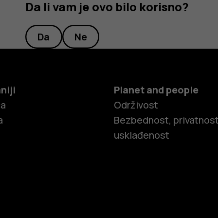
Da li vam je ovo bilo korisno?
Da
Ne
niji
Planet and people
ča
Održivost
a
Bezbednost, privatnost
usklađenost