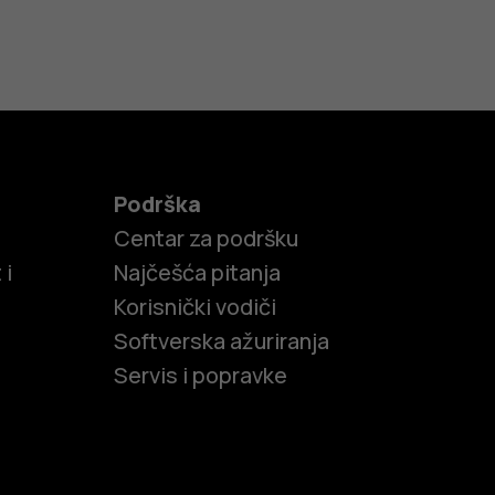
Podrška
Centar za podršku
 i
Najčešća pitanja
Korisnički vodiči
Softverska ažuriranja
Servis i popravke