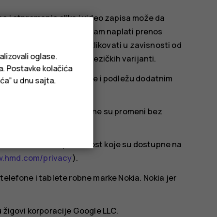
o i otpremanje slika i video zapisa može da
bavljač usluga može da vam naplati prenos
 i funkcija može se razlikovati u zavisnosti od
alizovali oglase.
je, kao i za dostupnost jezičkih varijanti.
ja. Postavke kolačića
 proizvoda zavise od mreže i podležu dodatnim
ća” u dnu sajta.
macije o proizvodu podložne su promeni bez
bal smernice za privatnost koje su dostupne na
w.hmd.com/privacy
).
telefone i tablete robne marke Nokia. Nokia jer
u žigovi korporacije Google LLC.