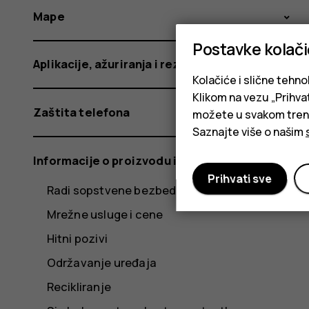
Mape
Postavke kolač
Aplikacije, ažuriranja i rezervne kopije
Kolačiće i slične tehno
Klikom na vezu „Prihvat
Zaštita telefona
možete u svakom trenut
Saznajte više o našim
Informacije o proizvodu i bezbednosti
Prihvati sve
Radi sopstvene bezbednosti
Mrežne usluge i cene
Hitni pozivi
Održavanje uređaja
Recikliranje