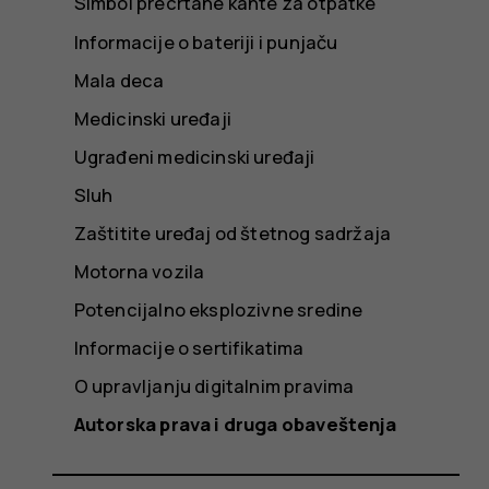
Simbol precrtane kante za otpatke
Informacije o bateriji i punjaču
Mala deca
Medicinski uređaji
Ugrađeni medicinski uređaji
Sluh
Zaštitite uređaj od štetnog sadržaja
Motorna vozila
Potencijalno eksplozivne sredine
Informacije o sertifikatima
O upravljanju digitalnim pravima
Autorska prava i druga obaveštenja