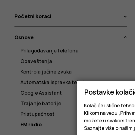
Početni koraci
Osnove
Prilagođavanje telefona
Obaveštenja
Kontrola jačine zvuka
Automatska ispravka teksta
Postavke kolač
Google Assistant
Trajanje baterije
Kolačiće i slične tehno
Klikom na vezu „Prihvat
Pristupačnost
možete u svakom trenut
FM radio
Saznajte više o našim