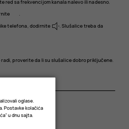
te red sa frekvencijom kanala nalevo ili nadesno.
rnite
.
nike telefona, dodirnite
. Slušalice treba da
radi, proverite da li su slušalice dobro priključene.
alizovali oglase.
ja. Postavke kolačića
ća” u dnu sajta.