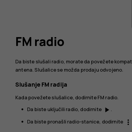
FM radio
Da biste slušali radio, morate da povežete kompati
antena. Slušalice se možda prodaju odvojeno.
Slušanje FM radija
Kada povežete slušalice, dodirnite
FM radio
.
play_arrow
Da biste uključili radio, dodirnite
.
more_ver
Da biste pronašli radio-stanice, dodirnite