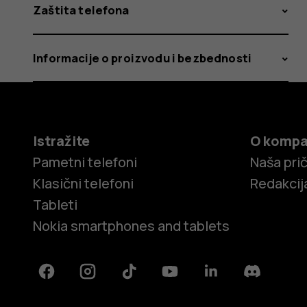
Zaštita telefona
Informacije o proizvodu i bezbednosti
Istražite
O kompa
Pametni telefoni
Naša pri
Klasični telefoni
Redakcij
Tableti
Nokia smartphones and tablets
Facebook
Instagram
Tiktok
Youtube
Linkedin
Discord