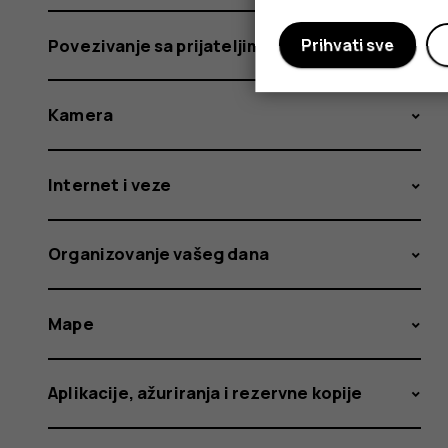
Povezivanje sa prijateljima i porodicom
Prihvati sve
Kamera
Internet i veze
Organizovanje vašeg dana
Mape
Aplikacije, ažuriranja i rezervne kopije