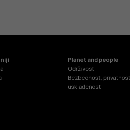
niji
Planet and people
ča
Održivost
a
Bezbednost, privatnost
usklađenost