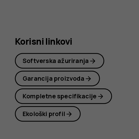
korisnike
Korisni linkovi
Softverska ažuriranja
Garancija proizvoda
Kompletne specifikacije
Ekološki profil