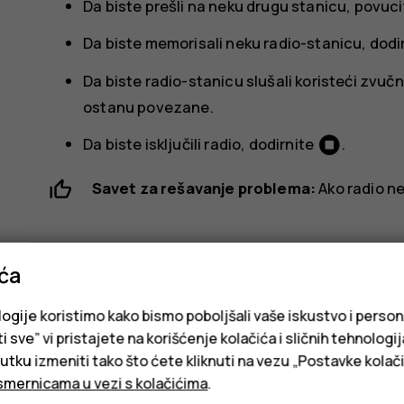
Da biste prešli na neku drugu stanicu, povuci
Da biste memorisali neku radio-stanicu, dodi
Da biste radio-stanicu slušali koristeći zvuč
ostanu povezane.
Da biste isključili radio, dodirnite
.
Savet za rešavanje problema:
Ako radio ne 
ića
logije koristimo kako bismo poboljšali vaše iskustvo i person
i sve” vi pristajete na korišćenje kolačića i sličnih tehnologi
Da li vam je ovo bilo korisno?
ku izmeniti tako što ćete kliknuti na vezu „Postavke kolači
smernicama u vezi s kolačićima
.