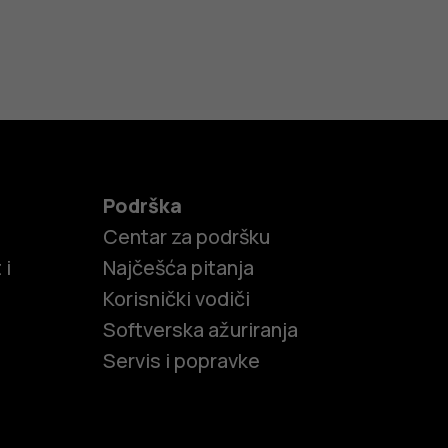
Podrška
Centar za podršku
 i
Najčešća pitanja
Korisnički vodiči
Softverska ažuriranja
Servis i popravke