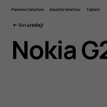
Nokia
Pametni telefoni
Klasični telefoni
Tableti
Svi uređaji
G20
Nokia G
uputstvo
za