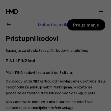
Nokia
G20
Izaberite jezik
Preuzimanje
uputstvo
Pristupni kodovi
za
Saznajte za šta služe različiti kodovi na telefonu.
korisnike
PIN ili PIN2 kod
PIN ili PIN2 kodovi imaju od 4 do 8 cifara.
Ovi kodovi štite SIM karticu od neovlašćene upotrebe ili su
neophodni za pristup nekim funkcijama. Možete da
podesite da telefon traži PIN kod kada ga uključujete.
Ako zaboravite kodove ili ako ih kartica ne podržava,
kontaktirajte dobavljača mrežnih usluga.