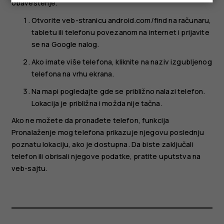
obaveštenje.
Otvorite veb-stranicu android.com/find na računaru,
tabletu ili telefonu povezanom na internet i prijavite
se na Google nalog.
Ako imate više telefona, kliknite na naziv izgubljenog
telefona na vrhu ekrana.
Na mapi pogledajte gde se približno nalazi telefon.
Lokacija je približna i možda nije tačna.
Ako ne možete da pronađete telefon, funkcija
Pronalaženje mog telefona prikazuje njegovu poslednju
poznatu lokaciju, ako je dostupna. Da biste zaključali
telefon ili obrisali njegove podatke, pratite uputstva na
veb-sajtu.