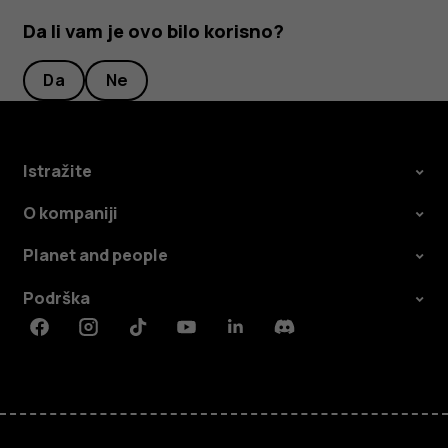
Da li vam je ovo bilo korisno?
Da
Ne
Istražite
O kompaniji
Planet and people
Podrška
Facebook
Instagram
Tiktok
Youtube
Linkedin
Discord