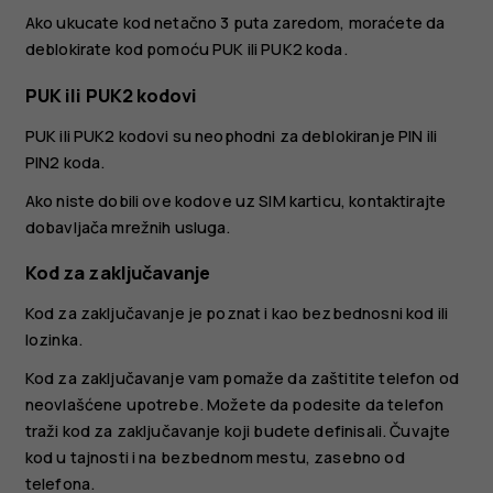
Ako ukucate kod netačno 3 puta zaredom, moraćete da
deblokirate kod pomoću PUK ili PUK2 koda.
PUK ili PUK2 kodovi
PUK ili PUK2 kodovi su neophodni za deblokiranje PIN ili
PIN2 koda.
Ako niste dobili ove kodove uz SIM karticu, kontaktirajte
dobavljača mrežnih usluga.
Kod za zaključavanje
Kod za zaključavanje je poznat i kao bezbednosni kod ili
lozinka.
Kod za zaključavanje vam pomaže da zaštitite telefon od
neovlašćene upotrebe. Možete da podesite da telefon
traži kod za zaključavanje koji budete definisali. Čuvajte
kod u tajnosti i na bezbednom mestu, zasebno od
telefona.