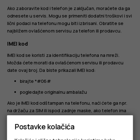
Ako zaboravite kod i telefon je zaključan, moraćete da ga
odnesete u servis. Mogu se primeniti dodatni troškovi i svi
lični podaci na telefonu mogu biti izbrisani. Obratite se
najbližem ovlašćenom servisu za telefon ili prodavcu.
IMEI kod
IMEI kod se koristi za identifikaciju telefona na mreži.
Možda ćete morati da ovlašćenom servisu ili prodavcu
date ovaj broj. Da biste prikazali IMEI kod:
birajte *#06#
pogledajte originalnu ambalažu
Ako je IMEI kod odštampan na telefonu, naći ćete ga npr.
na držaču za SIM ili ispod zadnje maske, ako telefon ima
uklonjivu masku.
Postavke kolačića
Lociranje ili zaključavanje telefona