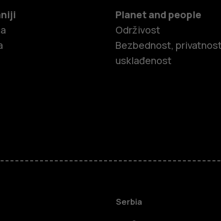
niji
Planet and people
ča
Održivost
a
Bezbednost, privatnost
usklađenost
Pametni tel
Serbia