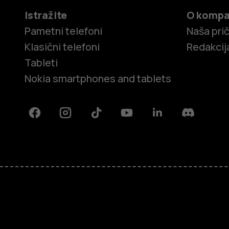
Istražite
O kompa
Pametni telefoni
Naša pri
Klasični telefoni
Redakcij
Tableti
Nokia smartphones and tablets
Facebook
Instagram
Tiktok
Youtube
Linkedin
Discord