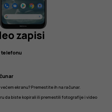
deo zapisi
a telefonu
ačunar
 na većem ekranu? Premestite ih na računar.
a biste kopirali ili premestili fotografije i video