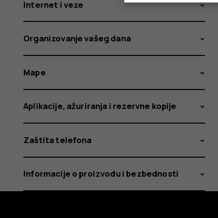
Internet i veze
Organizovanje vašeg dana
Mape
Aplikacije, ažuriranja i rezervne kopije
Zaštita telefona
Informacije o proizvodu i bezbednosti