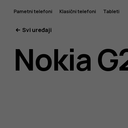
Nokia
Pametni telefoni
Klasični telefoni
Tableti
Svi uređaji
G20
Nokia G
uputstvo
za