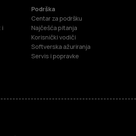
Podrška
Centar za podršku
 i
Najčešća pitanja
Korisnički vodiči
Softverska ažuriranja
Servis i popravke
efoni