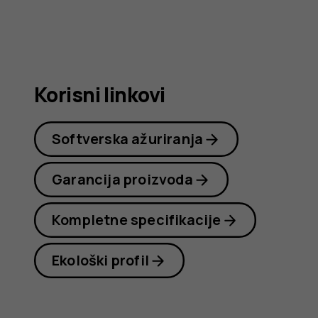
korisnike
Korisni linkovi
Softverska ažuriranja
Garancija proizvoda
Kompletne specifikacije
Ekološki profil