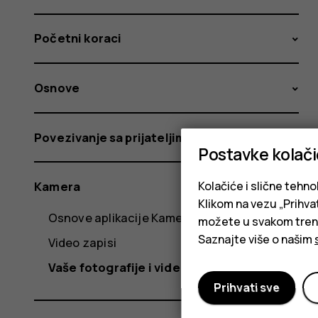
Početni koraci
Osnove
Povezivanje sa prijateljima i porodicom
Postavke kolač
Kolačiće i slične tehno
Kamera
Klikom na vezu „Prihvat
Osnove aplikacije Kamera
možete u svakom trenut
Saznajte više o našim
Video zapisi
Vaše fotografije i video zapisi
Prihvati sve