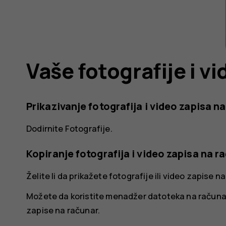
Vaše fotografije i vi
Prikazivanje fotografija i video zapisa n
Dodirnite
Fotografije
.
Kopiranje fotografija i video zapisa na r
Želite li da prikažete fotografije ili video zapise
Možete da koristite menadžer datoteka na računaru d
zapise na računar.